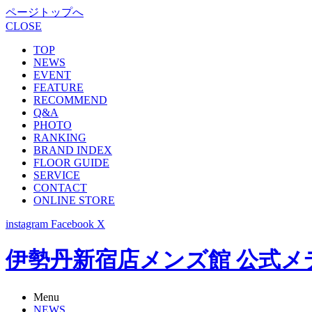
ページトップへ
CLOSE
TOP
NEWS
EVENT
FEATURE
RECOMMEND
Q&A
PHOTO
RANKING
BRAND INDEX
FLOOR GUIDE
SERVICE
CONTACT
ONLINE STORE
instagram
Facebook
X
伊勢丹新宿店メンズ館 公式メディア -
Menu
NEWS