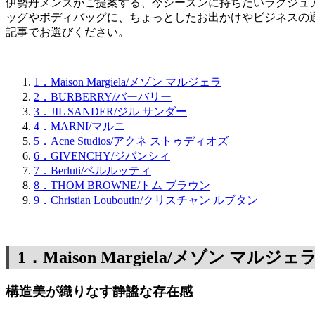
伊勢丹メンズがご提案する、今シーズンに持ちたいラグジュ
ッグやボディバッグに、ちょっとしたお出かけやビジネスの
記事でお選びください。
1．Maison Margiela/メゾン マルジェラ
2．BURBERRY/バーバリー
3．JIL SANDER/ジル サンダー
4．MARNI/マルニ
5．Acne Studios/アクネ ストゥディオズ
6．GIVENCHY/ジバンシィ
7．Berluti/ベルルッティ
8．THOM BROWNE/トム ブラウン
9．Christian Louboutin/クリスチャン ルブタン
1．Maison Margiela/メゾン マルジェ
構造美が織りなす静謐な存在感