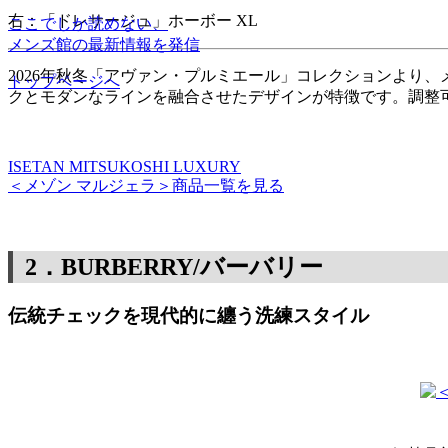
右：「ドレサージュ」ホーボー XL
ここでしか読めない、
メンズ館の最新情報を発信
2026年秋冬「アヴァン・プルミエール」コレクションより
トップページへ
クとモダンなラインを融合させたデザインが特徴です。調整
ISETAN MITSUKOSHI LUXURY
＜メゾン マルジェラ＞商品一覧を見る
2．BURBERRY/バーバリー
伝統チェックを現代的に纏う洗練スタイル