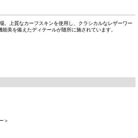
登場。上質なカーフスキンを使用し、クラシカルなレザーワー
機能美を備えたディテールが随所に施されています。
ー＞