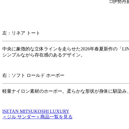
□伊勢丹新
左：リネア トート
中央に象徴的な立体ラインを走らせた2026年春夏新作の「LI
シンプルながら存在感のあるデザイン。
右：ソフト ロールド ホーボー
軽量ナイロン素材のホーボー。柔らかな形状が身体に馴染み
ISETAN MITSUKOSHI LUXURY
＜ジル サンダー＞商品一覧を見る