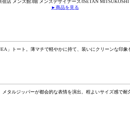
宿店 メンズ館3階 メンズデザイナーズ/ISETAN MITSUKOSHI 
►商品を見る
NEA」トート。薄マチで軽やかに持て、装いにクリーンな印象を
、メタルジッパーが都会的な表情を演出。程よいサイズ感で耐