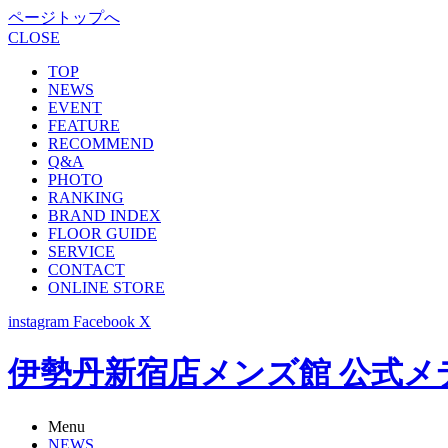
ページトップへ
CLOSE
TOP
NEWS
EVENT
FEATURE
RECOMMEND
Q&A
PHOTO
RANKING
BRAND INDEX
FLOOR GUIDE
SERVICE
CONTACT
ONLINE STORE
instagram
Facebook
X
伊勢丹新宿店メンズ館 公式メディア -
Menu
NEWS