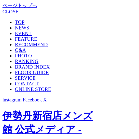
ページトップへ
CLOSE
TOP
NEWS
EVENT
FEATURE
RECOMMEND
Q&A
PHOTO
RANKING
BRAND INDEX
FLOOR GUIDE
SERVICE
CONTACT
ONLINE STORE
instagram
Facebook
X
伊勢丹新宿店メンズ
館 公式メディア -