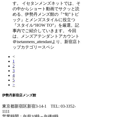
す。 イセタンメンズネットでは、そ
の中からショート動画でサクッと読
める、伊勢丹メンズ館の『“旬”トピ
ック』とメンズスタイルに役立つ
『スタイル“HOW TO”』を厳選。記
事内でご紹介していきます。 今回
は、メンズアテンダントアカウント
＠isetanmens_attendantより、新宿店ト
ップカテゴリースペシ
<
1
2
3
4
5
>
伊勢丹新宿店メンズ館
東京都新宿区新宿3-14-1
TEL: 03-3352-
1111
営業時間：午前10時～午後8時