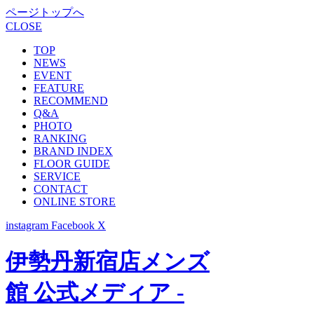
ページトップへ
CLOSE
TOP
NEWS
EVENT
FEATURE
RECOMMEND
Q&A
PHOTO
RANKING
BRAND INDEX
FLOOR GUIDE
SERVICE
CONTACT
ONLINE STORE
instagram
Facebook
X
伊勢丹新宿店メンズ
館 公式メディア -