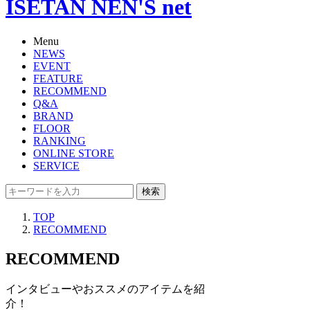
ISETAN NEN'S net
Menu
NEWS
EVENT
FEATURE
RECOMMEND
Q&A
BRAND
FLOOR
RANKING
ONLINE STORE
SERVICE
検索
TOP
RECOMMEND
RECOMMEND
インタビューやおススメのアイテムを紹
介！