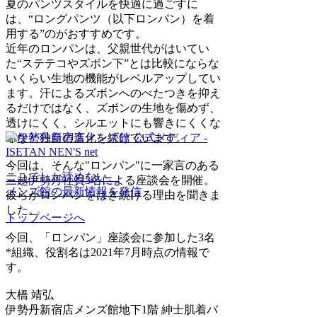
夏のパンツスタイルを快適に過ごすに
は、“ロングパンツ（以下ロンパン）を着
用する”のがおすすめです。
近年のロンパンは、父親世代がはいてい
た“ステテコやズボン下”とは比較にならな
いくらい生地の機能がレベルアップしてい
ます。汗によるズボンへのべたつきを抑え
るだけではなく、ズボンの生地を傷めず、
透けにくく、シルエットにも響きにくくな
るなど独自の進化を続けています。
今回は、そんな"ロンパン"に一家言のある
ここでしか読めない、
三越伊勢丹社員3名による座談会を開催。
メンズ館の最新情報を発信
彼らがロンパンをはき続ける理由を聞きま
した。
トップページへ
今回、「ロンパン」座談会に参加した3名
*組織、役割名は2021年7月時点の情報で
す。
大橋 靖弘
伊勢丹新宿店メンズ館地下1階 紳士肌着バ