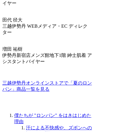
イヤー
田代 径大
三越伊勢丹 WEBメディア・EC ディレク
ター
増田 祐樹
伊勢丹新宿店メンズ館地下1階 紳士肌着 ア
シスタントバイヤー
三越伊勢丹オンラインストアで「夏のロン
パン」商品一覧を見る
僕たちが "ロンパン" をはきはじめた
理由
汗による不快感や、ズボンへの