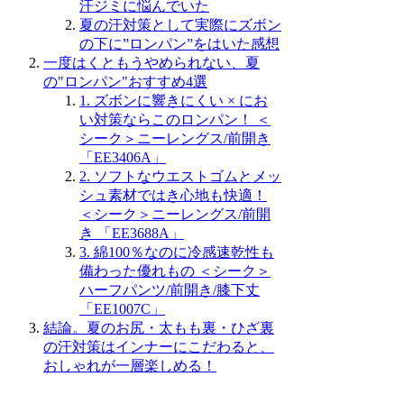
汗ジミに悩んでいた
夏の汗対策として実際にズボン
の下に”ロンパン”をはいた感想
一度はくともうやめられない、夏
の"ロンパン"おすすめ4選
1. ズボンに響きにくい × にお
い対策ならこのロンパン！ ＜
シーク＞ニーレングス/前開き
「EE3406A」
2. ソフトなウエストゴムとメッ
シュ素材ではき心地も快適！
＜シーク＞ニーレングス/前開
き 「EE3688A」
3. 綿100％なのに冷感速乾性も
備わった優れもの ＜シーク＞
ハーフパンツ/前開き/膝下丈
「EE1007C」
結論。夏のお尻・太もも裏・ひざ裏
の汗対策はインナーにこだわると、
おしゃれが一層楽しめる！