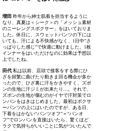
増田
昨年から紳士肌着を担当するように
なり、真夏は＜シーク＞の「メッシュ素材
のニーレングスボクサー」をはいておりま
した。休日に、スウェットパンツの下には
いても、汗による不快感がなく、1日中”さ
っぱりした感じ”で快適に動けました。1枚
インナーをはいただけなのに効果は予想以
上でしたね。
田代
私は以前、店頭で接客をする際にひ
ざを頻繁に曲げたり動きま回る機会が多か
ったので、ひざ裏に汗をかきやすく、ズボ
ンの生地に汗ジミが出来たり…。それで、
ズボンの生地が傷むのがイヤで汗対策でロ
ンパンをはきはじめました。最初はボクサ
ーパンツの上にはいたのですが、ある日、
下着をはかない“パンツオフ”＝“パンオ
フ”でロンパンを直接はいたら、驚くほど
ラクで気持ちがいいことに気がついたんで