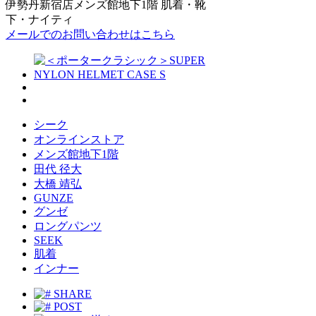
伊勢丹新宿店メンズ館地下1階 肌着・靴
下・ナイティ
メールでのお問い合わせはこちら
シーク
オンラインストア
メンズ館地下1階
田代 径大
大橋 靖弘
GUNZE
グンゼ
ロングパンツ
SEEK
肌着
インナー
SHARE
POST