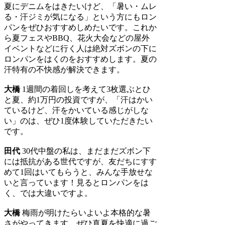
夏にデニムをはきたいけど、「暑い・ムレ
る・汗ジミが気になる」という方にもロン
パンをぜひおすすめしめたいです。これか
ら夏フェスやBBQ、花火大会などの屋外
イベントなどに行く人は絶対ズボンの下に
ロンパンをはくのをおすすめします。夏の
汗特有の不快感が解決できます。
大橋
1週間の着回しを考えて3枚選ぶとひ
と夏、約1万円の投資ですが、「汗はかい
ているけど、汗をかいている感じがしな
い」のは、ぜひ1度体験していただきたい
です。
田代
30代中盤の私は、まだまだズボン下
には抵抗がある世代ですが、友だちにすす
めて1回はいてもらうと、みんな手放せな
いと言っています！見るとロンパンをは
く、では大違いですよ。
大橋
梅雨が明けたらいよいよ本格的な暑
さがやってきます。ぜひ真夏を快適に過ご