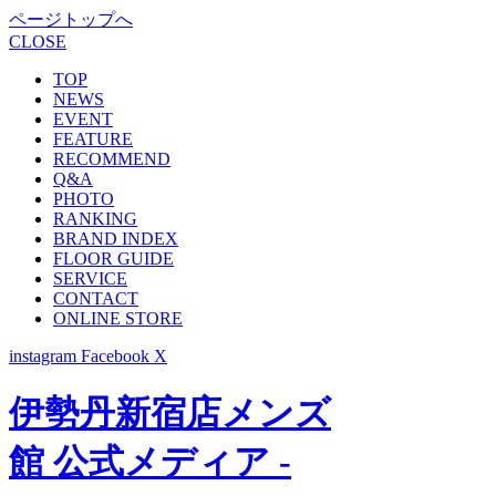
ページトップへ
CLOSE
TOP
NEWS
EVENT
FEATURE
RECOMMEND
Q&A
PHOTO
RANKING
BRAND INDEX
FLOOR GUIDE
SERVICE
CONTACT
ONLINE STORE
instagram
Facebook
X
伊勢丹新宿店メンズ
館 公式メディア -