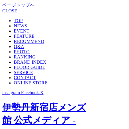
ページトップへ
CLOSE
TOP
NEWS
EVENT
FEATURE
RECOMMEND
Q&A
PHOTO
RANKING
BRAND INDEX
FLOOR GUIDE
SERVICE
CONTACT
ONLINE STORE
instagram
Facebook
X
伊勢丹新宿店メンズ
館 公式メディア -