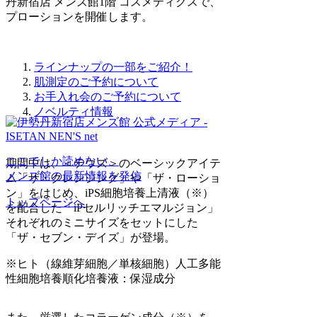
丹新宿店 メンズ館1階 コスメティクスで、
プローションを開催します。
ラインナップの一部をご紹介！
肌測定のご予約について
お手入れ会のご予約について
ノベルティ情報
ここでしか読めない、
期間中は、＜テウズ＞のベーシックアイテ
メンズ館の最新情報を発信
ム「ザ・クレンジング」や「ザ・ローショ
ン」をはじめ、iPS細胞培養上清液（※）
トップページへ
を配合した「iPセルリッチエマルジョン」
それぞれのミニサイズをセットにした
「ザ・セブン・デイズ」が登場。
※ヒト（線維芽細胞／単核細胞）人工多能
性細胞培養順化培養液：保湿成分