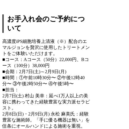
お手入れ会のご予約につ
いて
高濃度iPS細胞培養上清液（※）配合のエ
マルジョンを贅沢に使用したトリートメン
トをご体験いただけます。
■コース：Aコース（50分）22,000円、Bコ
ース（100分）38,000円
■会期：2月7日(土)～2月9日(月)
■時間：①午前10時30分〜 ②午後12時40
分〜 ③午後2時50分〜 ④午後5時〜
■担当：
2月7日(土) 村山 美幸：延べ1万人以上の美
容に携わってきた経験豊富な実力派セラピ
スト。
2月8日(日)・2月9日(月) 永松 麻美氏：経験
豊富な施術師。「手に優る機器は無い」を
信条にオールハンドによる施術を重視。