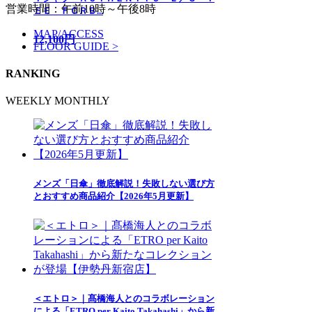
営業時間：午前10時～午後8時
ＥＥ ＦＣＲＢ...
MAP/ACCESS
12,100円
FLOOR GUIDE >
RANKING
WEEKLY
MONTHLY
メンズ「日傘」徹底解説！失敗しない選び方
とおすすめ商品紹介【2026年5月更新】
＜エトロ＞｜髙橋海人とのコラボレーション
による「ETRO per Kaito Takahashi」から新