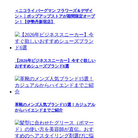
＜ニコライ バーグマン フラワーズ＆デザイ
ン＞｜ポップアップストアが期間限定オープ
ン！【伊勢丹新宿店】
【2026年ビジネススニーカー】今すぐ欲しい
おすすめシューズブランド6選
革靴のメンズ人気ブランド15選！カジュアル
からハイエンドまでご紹介