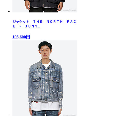
ジャケット ＴＨＥ ＮＯＲＴＨ ＦＡＣ
Ｅ × ＪＵＮＹ...
105,600円