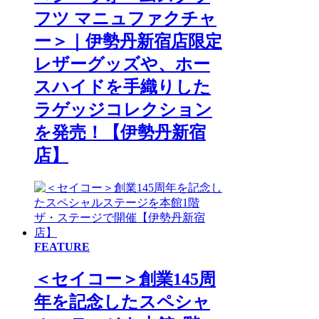
フツ マニュファクチャ
ー＞｜伊勢丹新宿店限定
レザーグッズや、ホー
スハイドを手織りした
ラゲッジコレクション
を発売！【伊勢丹新宿
店】
FEATURE
＜セイコー＞創業145周
年を記念したスペシャ