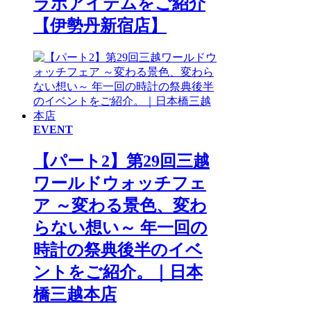
ラボアイテムをご紹介
【伊勢丹新宿店】
EVENT
【パート2】第29回三越
ワールドウォッチフェ
ア ～変わる景色、変わ
らない想い～ 年一回の
時計の祭典後半のイベ
ントをご紹介。｜日本
橋三越本店