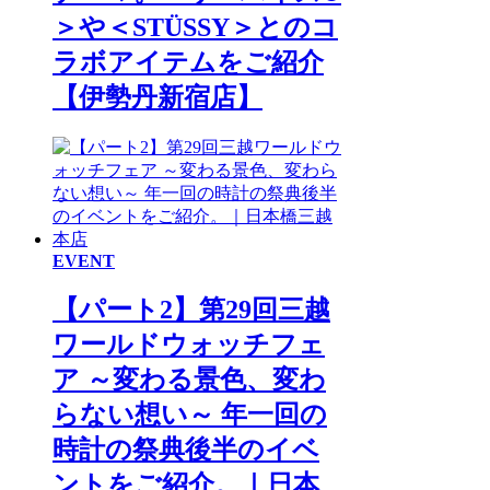
＞や＜STÜSSY＞とのコ
ラボアイテムをご紹介
【伊勢丹新宿店】
EVENT
【パート2】第29回三越
ワールドウォッチフェ
ア ～変わる景色、変わ
らない想い～ 年一回の
時計の祭典後半のイベ
ントをご紹介。｜日本