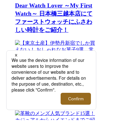
Dear Watch Lover ～My First
Watch～ 日本橋三越本店にて
ファーストウォッチにふさわ
しい時計をご紹介！
【東京土産】伊勢丹新宿でし
か買えない！ おしゃれなお菓
子9選。常温、日持ち◎｜
FOODIE（フーディー）
革靴のメンズ人気ブランド15