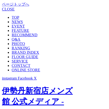
ページトップへ
CLOSE
TOP
NEWS
EVENT
FEATURE
RECOMMEND
Q&A
PHOTO
RANKING
BRAND INDEX
FLOOR GUIDE
SERVICE
CONTACT
ONLINE STORE
instagram
Facebook
X
伊勢丹新宿店メンズ
館 公式メディア -