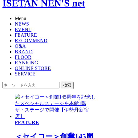
ISETAN NEN'S net
Menu
NEWS
EVENT
FEATURE
RECOMMEND
Q&A
BRAND
FLOOR
RANKING
ONLINE STORE
SERVICE
検索
FEATURE
＜セイコー＞創業145周