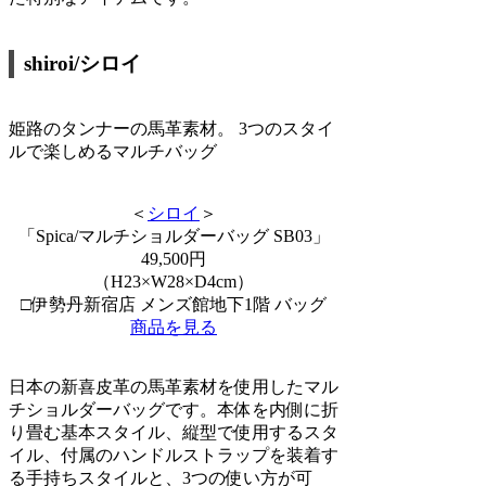
shiroi/シロイ
姫路のタンナーの馬革素材。 3つのスタイ
ルで楽しめるマルチバッグ
＜
シロイ
＞
「Spica/マルチショルダーバッグ SB03」
49,500円
（H23×W28×D4cm）
□伊勢丹新宿店 メンズ館地下1階 バッグ
商品を見る
日本の新喜皮革の馬革素材を使用したマル
チショルダーバッグです。本体を内側に折
り畳む基本スタイル、縦型で使用するスタ
イル、付属のハンドルストラップを装着す
る手持ちスタイルと、3つの使い方が可