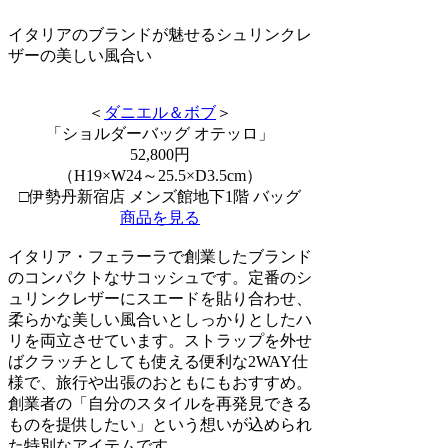
イタリアのブランドが魅せるシュリンクレ
ザーの美しい風合い
＜
ダニエル＆ボブ
＞
「ショルダーバッグ オテッロ」
52,800円
（H19×W24～25.5×D3.5cm）
□伊勢丹新宿店 メンズ館地下1階 バッグ
商品を見る
イタリア・フェラーラで創業したブランド
のコンパクトなサコッシュです。定番のシ
ュリンクレザーにスエードを貼り合わせ、
柔らかな美しい風合いとしっかりとしたハ
リを両立させています。ストラップを外せ
ばクラッチとしても使える便利な2WAY仕
様で、旅行や出張のおともにもおすすめ。
創業者の「自分のスタイルを再発見できる
ものを提供したい」という想いが込められ
た特別なアイテムです。