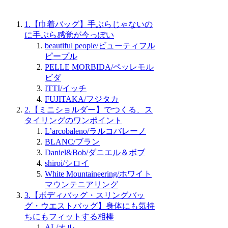
1.【巾着バッグ】手ぶらじゃないの
に手ぶら感覚が今っぽい
beautiful people/ビューティフル
ピープル
PELLE MORBIDA/ペッレモル
ビダ
ITTI/イッチ
FUJITAKA/フジタカ
2.【ミニショルダー】でつくる、ス
タイリングのワンポイント
L’arcobaleno/ラルコバレーノ
BLANC/ブラン
Daniel&Bob/ダニエル＆ボブ
shiroi/シロイ
White Mountaineering/ホワイト
マウンテニアリング
3.【ボディバッグ・スリングバッ
グ・ウエストバッグ】身体にも気持
ちにもフィットする相棒
AL/オル