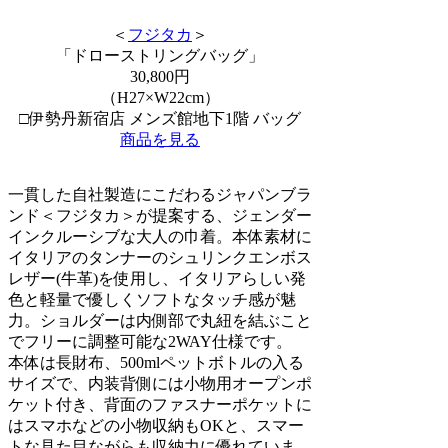
＜
フジタカ
＞
「ドローストリングバッグ」
30,800円
（H27×W22cm）
□伊勢丹新宿店 メンズ館地下1階 バッグ
商品を見る
一貫した自社製造にこだわるジャパンブラ
ンド＜フジタカ＞が提案する、ジェンダー
インクルーシブな大人の巾着。本体素材に
イタリアのタンナーのシュリンクエンボス
レザー(牛革)を使用し、イタリアらしい発
色と軽量で優しくソフトなタッチ感が魅
力。ショルダーは内側部で丸紐を結ぶこと
でフリーに調整可能な2WAY仕様です。
本体は長財布、500mlペットボトルの入る
サイズで、内装背側には小物用オープンポ
ケット付き、背面のファスナーポケットに
はスマホなどの小物収納もOKと、スマー
トな見た目ながらも収納力に優れていま