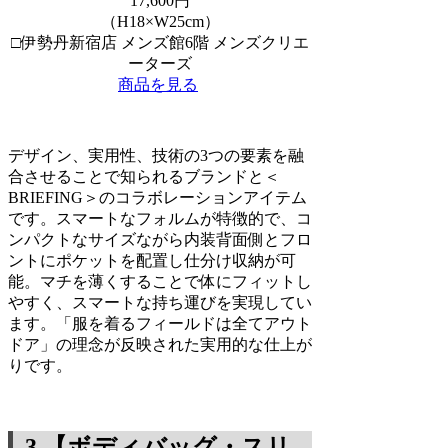
17,600円
（H18×W25cm）
□伊勢丹新宿店 メンズ館6階 メンズクリエ
ーターズ
商品を見る
デザイン、実用性、技術の3つの要素を融
合させることで知られるブランドと＜
BRIEFING＞のコラボレーションアイテム
です。スマートなフォルムが特徴的で、コ
ンパクトなサイズながら内装背面側とフロ
ントにポケットを配置し仕分け収納が可
能。マチを薄くすることで体にフィットし
やすく、スマートな持ち運びを実現してい
ます。「服を着るフィールドは全てアウト
ドア」の理念が反映された実用的な仕上が
りです。
3.【ボディバッグ・スリ