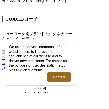
タイルに馴染む実用的なデザインです。
COACH/コーチ
ニューヨーク発ブランドのシグネチャー
キャンバスが美しい
＜
コーチ
＞
「フェリックス スリング バッグ・シグネ
チャー キャンバス」
49,500円
（H28×W17×D4cm）
□伊勢丹新宿店 メンズ館地下1階 バッグ
商品を見る