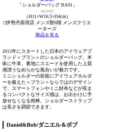
「ショルダーバッグ BA01」
38,500円
（H11×W16.5×D4cm）
□伊勢丹新宿店 メンズ館6階 メンズクリエ
ーターズ
商品を見る
2012年にスタートした日本のアイウェアブ
ランド＜ブラン＞のショルダーバッグ。本
体に牛革、裏地にスエードを使用した上質
感漂うなめらかな風合いが魅力です。
ミニショルダーの前面にアイウェアホルダ
ーを備えた＜ブラン＞ならではのデザイン
で、スマートフォンやミニ財布などが収ま
るコンパクトなサイズ感は、お出かけに手
放せなくなる相棒。ショルダーストラップ
は長さを調節できます。
Daniel&Bob/ダニエル＆ボブ