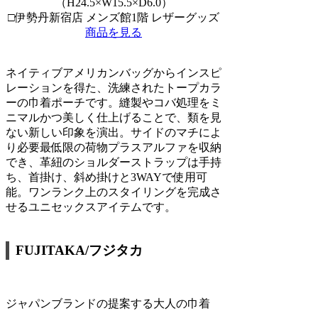
（H24.5×W15.5×D6.0）
□伊勢丹新宿店 メンズ館1階 レザーグッズ
商品を見る
ネイティブアメリカンバッグからインスピ
レーションを得た、洗練されたトープカラ
ーの巾着ポーチです。縫製やコバ処理をミ
ニマルかつ美しく仕上げることで、類を見
ない新しい印象を演出。サイドのマチによ
り必要最低限の荷物プラスアルファを収納
でき、革紐のショルダーストラップは手持
ち、首掛け、斜め掛けと3WAYで使用可
能。ワンランク上のスタイリングを完成さ
せるユニセックスアイテムです。
FUJITAKA/フジタカ
ジャパンブランドの提案する大人の巾着