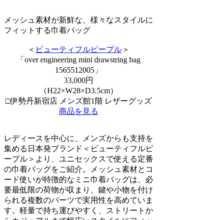
メッシュ素材が新鮮な、様々なスタイルに
フィットする巾着バッグ
＜
ビューティフルピープル
＞
「over engineering mini drawstring bag
1565512005」
33,000円
（H22×W28×D3.5cm）
□伊勢丹新宿店 メンズ館1階 レザーグッズ
商品を見る
レディースを中心に、メンズからも支持を
集める日本発ブランド＜ビューティフルピ
ープル＞より、ユニセックスで使える定番
の巾着バッグをご紹介。メッシュ素材とコ
ード使いが特徴的なミニ巾着バッグは、必
要最低限の荷物が収まり、鍵や小物を付け
られる複数のパーツで実用性を高めていま
す。軽量で持ち運びやすく、ストリートか