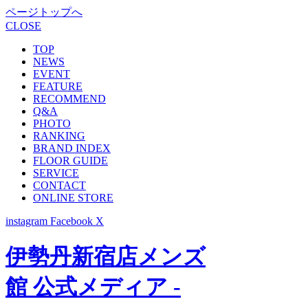
ページトップへ
CLOSE
TOP
NEWS
EVENT
FEATURE
RECOMMEND
Q&A
PHOTO
RANKING
BRAND INDEX
FLOOR GUIDE
SERVICE
CONTACT
ONLINE STORE
instagram
Facebook
X
伊勢丹新宿店メンズ
館 公式メディア -