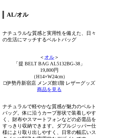
AL/オル
ナチュラルな質感と実用性を備えた、日々
の生活にマッチするベルトバッグ
＜
オル
＞
「提 BELT BAG AL5132BG-38」
19,800円
（H14×W24cm）
□伊勢丹新宿店 メンズ館1階 レザーグッズ
商品を見る
ナチュラルで軽やかな質感が魅力のベルト
バッグ。体に沿うカーブ形状で装着しやす
く、財布やスマートフォンなどの必需品を
すっきり収納できます。ダブルジッパー仕
様により取り出しやすく、日常の幅広いス