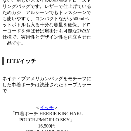
ない、新しいスタイルの巾着型ドロースト
リングバッグです。レザーで仕上げている
ためカジュアルシーンでもドレスシーンで
も使いやすく、コンパクトながら500mlペ
ットボトルも入る十分な容量を確保。ドロ
ーコードを伸ばせば肩掛けも可能な2WAY
仕様で、実用性とデザイン性を両立させた
一品です。
ITTI/イッチ
ネイティブアメリカンバッグをモチーフに
した巾着ポーチは洗練されたトープカラー
で
＜
イッチ
＞
「巾着ポーチ HERRIE KINCHAKU
POUCH-PM/DIPLO SKY」
16,500円