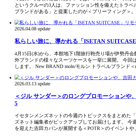
というクルーの3人は、ファッション性を備えたトラベ
ブランドがある」と提案したのが＜ブリーフィング＞。国
2026.04.08 update
私らしい旅に、導かれる「ISETAN SUITC
4月15日(水)から、本館地下1階旅行鞄売り場が伊勢丹会
外ブランドの様々なスーツケースを一挙に展開。 今回
します。 New BRAND moln/モルン トラベルブラ
2026.03.13 update
＜ジル サンダー＞のロングプロモーションや、吉田
5
イセタンメンズネットの今週のトピックスをまとめた「IS
ズネット編集者がピックアップしてお届けします。 今
を迎えた吉田カバンが展開する＜POTR＞のイベントや