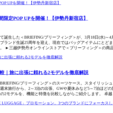
間限定POP UPを開催！【伊勢丹新宿店】
生した＜BRIEFING/ブリーフィング＞が、3月18日(水)～4
年にブランド生誕25周年を迎え、現在ではバッグアイテムにと
。 ►三越伊勢丹オンラインストアで＜ブリーフィング＞の商品
較｜旅に出張に頼れる2モデルを徹底解説
RIEFING/ブリーフィング＞のスーツケース。スタイリッ
週末旅行から、2～3泊の出張、GWや夏休みなど5～7泊ほど
」の2モデルを、機能と特徴を比較しながらご紹介します。 卓