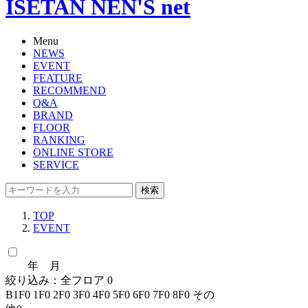
ISETAN NEN'S net
Menu
NEWS
EVENT
FEATURE
RECOMMEND
Q&A
BRAND
FLOOR
RANKING
ONLINE STORE
SERVICE
検索
TOP
EVENT
年 月
絞り込み：
全フロア
0
B1F
0
1F
0
2F
0
3F
0
4F
0
5F
0
6F
0
7F
0
8F
0
その