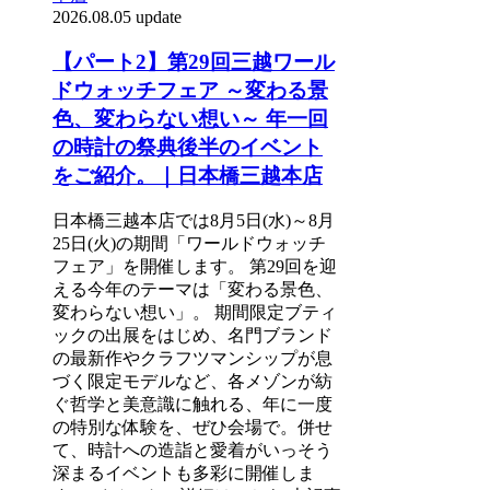
2026.08.05 update
【パート2】第29回三越ワール
ドウォッチフェア ～変わる景
色、変わらない想い～ 年一回
の時計の祭典後半のイベント
をご紹介。｜日本橋三越本店
日本橋三越本店では8月5日(水)～8月
25日(火)の期間「ワールドウォッチ
フェア」を開催します。 第29回を迎
える今年のテーマは「変わる景色、
変わらない想い」。 期間限定ブティ
ックの出展をはじめ、名門ブランド
の最新作やクラフツマンシップが息
づく限定モデルなど、各メゾンが紡
ぐ哲学と美意識に触れる、年に一度
の特別な体験を、ぜひ会場で。併せ
て、時計への造詣と愛着がいっそう
深まるイベントも多彩に開催しま