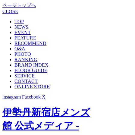
ページトップへ
CLOSE
TOP
NEWS
EVENT
FEATURE
RECOMMEND
Q&A
PHOTO
RANKING
BRAND INDEX
FLOOR GUIDE
SERVICE
CONTACT
ONLINE STORE
instagram
Facebook
X
伊勢丹新宿店メンズ
館 公式メディア -