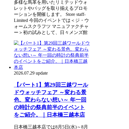
多様な馬革を用いたリミテッドウォ
レットやバッグを取り揃えるプロモ
ーションを開催します。 Store staff-
Limited 今回のイベントでは＜ジ・ウ
ォームスクラフツ マニュファクチャ
ー＞初の試みとして、日々メンズ館
2026.07.29 update
【パート1】第29回三越ワール
ドウォッチフェア ～変わる景
色、変わらない想い～ 年一回
の時計の祭典前半のイベント
をご紹介。｜日本橋三越本店
日本橋三越本店では8月5日(水)～8月