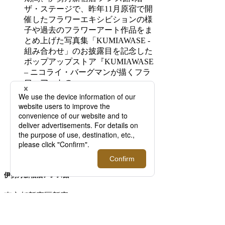
ザ・ステージで、昨年11月原宿で開
催したフラワーエキシビションの様
子や過去のフラワーアート作品をま
とめ上げた写真集「KUMIAWASE -
組み合わせ」のお披露目を記念した
ポップアップストア『KUMIAWASE
‒ ニコライ・バーグマンが描くフラ
ワーアートの
<
1
2
3
4
5
>
伊勢丹新宿店メンズ館
東京都新宿区新宿3-14-1
TEL: 03-3352-
1111
営業時間：午前10時～午後8時