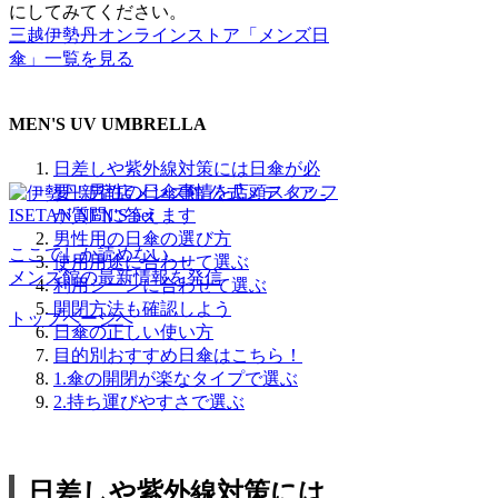
にしてみてください。
三越伊勢丹オンラインストア「メンズ日
傘」一覧を見る
MEN'S UV UMBRELLA
日差しや紫外線対策には日傘が必
要！男性の日傘事情を店頭スタッフ
が質問に答えます
男性用の日傘の選び方
ここでしか読めない、
使用用途に合わせて選ぶ
メンズ館の最新情報を発信
利用シーンに合わせて選ぶ
開閉方法も確認しよう
トップページへ
日傘の正しい使い方
目的別おすすめ日傘はこちら！
1.傘の開閉が楽なタイプで選ぶ
2.持ち運びやすさで選ぶ
日差しや紫外線対策には