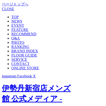
ページトップへ
CLOSE
TOP
NEWS
EVENT
FEATURE
RECOMMEND
Q&A
PHOTO
RANKING
BRAND INDEX
FLOOR GUIDE
SERVICE
CONTACT
ONLINE STORE
instagram
Facebook
X
伊勢丹新宿店メンズ
館 公式メディア -