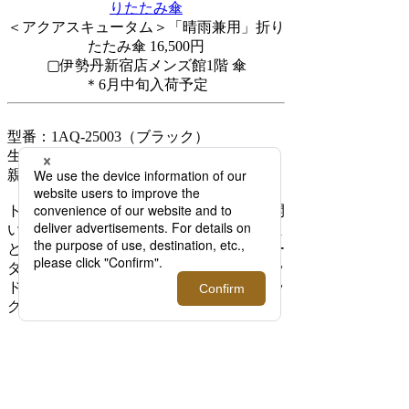
＜アクアスキュータム＞「晴雨兼用」折り
たたみ傘 16,500円
▢伊勢丹新宿店メンズ館1階 傘
＊6月中旬入荷予定
型番：
1AQ-25003（ブラック）
生地：ポリエステル100％、一級遮光
親骨：グラスファイバー60cm
トップフラットの折りたたみ傘はぱっと開
いて閉じるのも楽なうえ、コンパクトにま
とめられるのがポイント。無地の黒をボー
ダーのグログランテープで縁取ったトラッ
ド感あふれるデザイン。曲がり手元でバッ
グにかけて持ち運べます。
ワンタッチで開閉可能、使いやすい