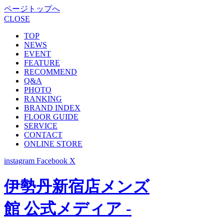
ページトップへ
CLOSE
TOP
NEWS
EVENT
FEATURE
RECOMMEND
Q&A
PHOTO
RANKING
BRAND INDEX
FLOOR GUIDE
SERVICE
CONTACT
ONLINE STORE
instagram
Facebook
X
伊勢丹新宿店メンズ
館 公式メディア -