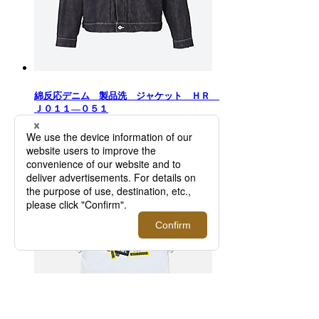
綿反応デニム 製品洗 ジャケット ＨＲ
Ｊ０１１—０５１
84,700円