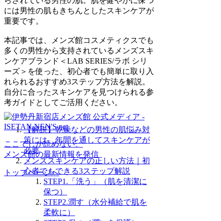
らされている男性の肌。肌を健やかに保つ
には男性の肌もきちんとしたスキンケアが
重要です。
本記事では、メンズ館コスメティクスでも
多くの男性から支持されているメンズスキ
ンケアブランド＜LAB SERIES/ラボ シリ
ーズ＞を使った、初心者でも簡単に取り入
れられるおすすめ3ステップ方法を解説。
自分に合ったスキンケアを見つけられる参
考ガイドとしてご活用ください。
【解説】乾燥などの男性の肌悩み対
策には、年間を通してスキンケアが
ここでしか読めない、
必要
メンズ館の最新情報を発信
メンズスキンケアの正しい方法｜初
心者でもできる3ステップ解説
トップページへ
STEP1.「洗う」（肌を清潔に
保つ）
STEP2.潤す（水分補給で肌を
柔軟に）