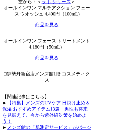
左から：＜
ラボ シリーズ
＞
オールインワン マルチアクション フェー
ス ウオッシュ 4,400円（100mL)
商品を見る
オールインワン フェース トリートメント
4,180円（50mL）
商品を見る
□伊勢丹新宿店メンズ館1階 コスメティク
ス
【関連記事はこちら】
►
【特集】メンズのUVケア 日焼け止め＆
保湿 おすすめアイテム13選｜男性も将来
を見据えて、今から紫外線対策を始めよ
う！
►
メンズ館の「肌測定サービス」がバージ