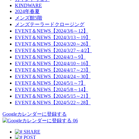
KINDWARE
2024年春夏
メンズ館5階
メンズテーラードクロージング
EVENT＆NEWS【2024/3/6～12】
EVENT＆NEWS【2024/3/13～19】
EVENT＆NEWS【2024/3/20～26】
EVENT＆NEWS【2024/3/27～4/2】
EVENT＆NEWS【2024/4/3～9】
EVENT＆NEWS【2024/4/10～16】
EVENT＆NEWS【2024/4/17～23】
EVENT＆NEWS【2024/4/24～30】
EVENT＆NEWS【2024/5/1～7】
EVENT＆NEWS【2024/5/8～14】
EVENT＆NEWS【2024/5/15～21】
EVENT＆NEWS【2024/5/22～28】
Googleカレンダーに登録する
06
SHARE
POST