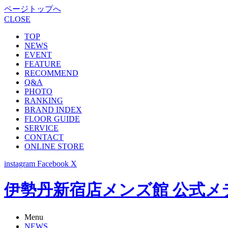
ページトップへ
CLOSE
TOP
NEWS
EVENT
FEATURE
RECOMMEND
Q&A
PHOTO
RANKING
BRAND INDEX
FLOOR GUIDE
SERVICE
CONTACT
ONLINE STORE
instagram
Facebook
X
伊勢丹新宿店メンズ館 公式メディア -
Menu
NEWS