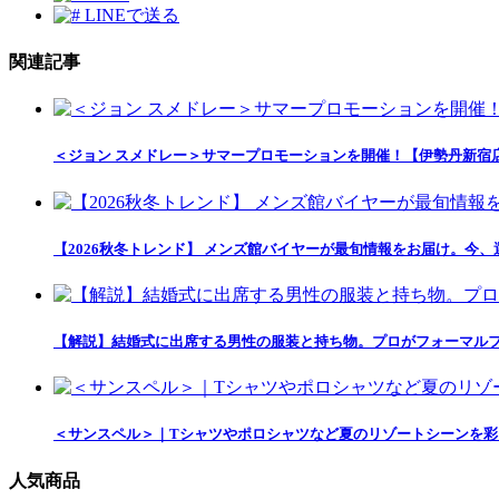
LINEで送る
関連記事
＜ジョン スメドレー＞サマープロモーションを開催！【伊勢丹新宿
【2026秋冬トレンド】 メンズ館バイヤーが最旬情報をお届け。今、
【解説】結婚式に出席する男性の服装と持ち物。プロがフォーマルファ
＜サンスペル＞｜Tシャツやポロシャツなど夏のリゾートシーンを
人気商品