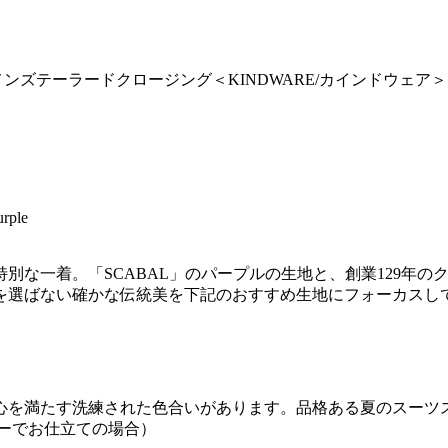
5階 メンズテーラードクロージング＜KINDWARE/カインドウェ
rple
別な一着。「SCABAL」のパープルの生地と、創業129年
を選ばない確かな伝統美を下記のおすすめ生地にフォーカスし
心を満たす洗練された色合いがあります。品格ある夏のスーツ
ャーでお仕立ての場合）