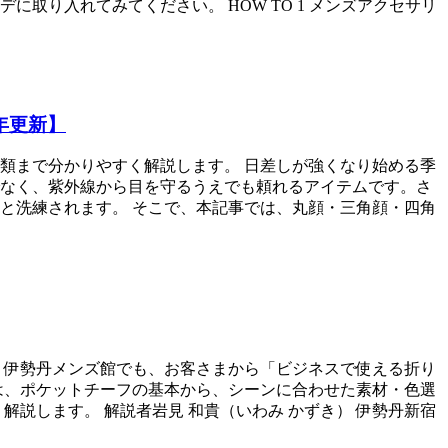
取り入れてみてください。 HOW TO 1 メンズアクセサリ
年更新】
類まで分かりやすく解説します。 日差しが強くなり始める季
なく、紫外線から目を守るうえでも頼れるアイテムです。さ
と洗練されます。 そこで、本記事では、丸顔・三角顔・四角
 伊勢丹メンズ館でも、お客さまから「ビジネスで使える折り
は、ポケットチーフの基本から、シーンに合わせた素材・色選
説します。 解説者岩見 和貴（いわみ かずき） 伊勢丹新宿