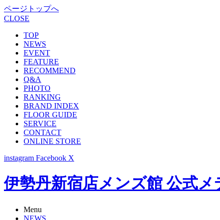
ページトップへ
CLOSE
TOP
NEWS
EVENT
FEATURE
RECOMMEND
Q&A
PHOTO
RANKING
BRAND INDEX
FLOOR GUIDE
SERVICE
CONTACT
ONLINE STORE
instagram
Facebook
X
伊勢丹新宿店メンズ館 公式メディア -
Menu
NEWS