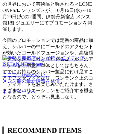
の世界において芸術品と称される＜LONE
ONES/ロンワンズ＞が、10月16日(水)～10
月29日(火)の2週間、伊勢丹新宿店 メンズ
館1階 ジュエリーにてプロモーションを開
催します。
今回のプロモーションでは定番の商品に加
え、シルバーの中にゴールドのアクセント
が効いたゴールドフュージョンや、高級感
が造形をさらに引き立たせるゴールドのア
イテムをご用意。単体としてはもちろん、
すでにお持ちのシルバー製品に付け足すこ
ここでしか読めない、
とでアクセントとなり、ワンランク上のコ
メンズ館の最新情報を発信
ーディネートをお楽しみいただけます。さ
まざまなバリエーションをご紹介する機会
トップページへ
となるので、どうぞお見逃しなく。
RECOMMEND ITEMS