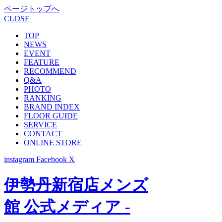
ページトップへ
CLOSE
TOP
NEWS
EVENT
FEATURE
RECOMMEND
Q&A
PHOTO
RANKING
BRAND INDEX
FLOOR GUIDE
SERVICE
CONTACT
ONLINE STORE
instagram
Facebook
X
伊勢丹新宿店メンズ
館 公式メディア -