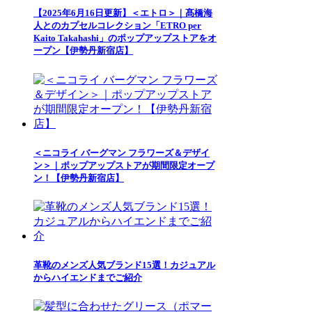
【2025年6月16日更新】＜エトロ＞｜髙橋海
人とのカプセルコレクション「ETRO per
Kaito Takahashi」のポップアップストアをオ
ープン【伊勢丹新宿店】
＜ニコライ バーグマン フラワーズ＆デザイ
ン＞｜ポップアップストアが期間限定オープ
ン！【伊勢丹新宿店】
革靴のメンズ人気ブランド15選！カジュアル
からハイエンドまでご紹介