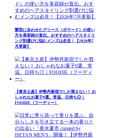
髪型に合わせたグリース（ポマード）の使い
方を美容師が直伝。おすすめのヘアスタイリ
ング剤選びに悩むメンズは必見！【2026年7
月更新】
【東京土産】伊勢丹新宿でしか買えない！ お
しゃれなお菓子9選。常温、日持ち◎｜
FOODIE（フーディー）