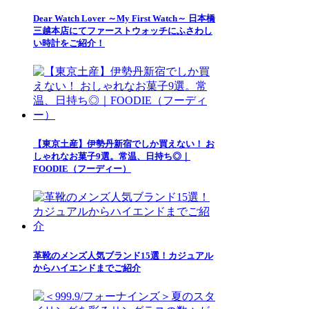
Dear Watch Lover ～My First Watch～ 日本橋
三越本店にてファーストウォッチにふさわし
い時計をご紹介！
【東京土産】伊勢丹新宿でしか買えない！ お
しゃれなお菓子9選。常温、日持ち◎｜
FOODIE（フーディー）
革靴のメンズ人気ブランド15選！カジュアル
からハイエンドまでご紹介