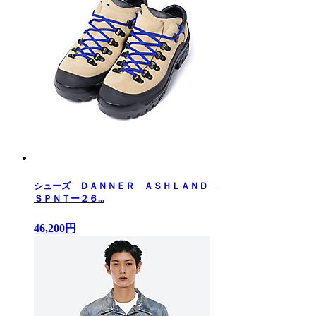
シューズ ＤＡＮＮＥＲ ＡＳＨＬＡＮＤ
ＳＰＮＴー２６...
46,200円