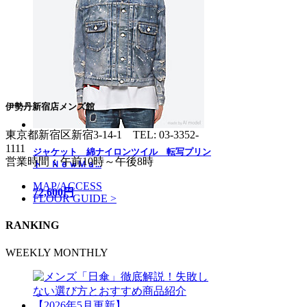
伊勢丹新宿店メンズ館
東京都新宿区新宿3-14-1
TEL: 03-3352-
1111
ジャケット 綿ナイロンツイル 転写プリン
営業時間：午前10時～午後8時
ト ＮｅｗＭａ...
MAP/ACCESS
72,600円
FLOOR GUIDE >
RANKING
WEEKLY
MONTHLY