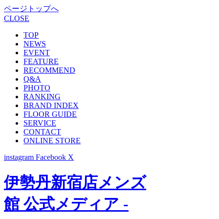
ページトップへ
CLOSE
TOP
NEWS
EVENT
FEATURE
RECOMMEND
Q&A
PHOTO
RANKING
BRAND INDEX
FLOOR GUIDE
SERVICE
CONTACT
ONLINE STORE
instagram
Facebook
X
伊勢丹新宿店メンズ
館 公式メディア -