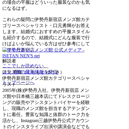
の場合の平服はどういった服装なのかも気
になるはず。
これらの疑問に伊勢丹新宿店メンズ館カテ
ゴリースペシャリスト・口元勇輝がお答え
します。結婚式におすすめの平服スタイル
も紹介するので、結婚式にどんな服装で行
けばよいか悩んでいる方はぜひ参考にして
みてください。
解説者
ここでしか読めない、
メンズ館の最新情報を発信
口元 勇輝（くちもと ゆうき）
伊勢丹新宿店メンズ館カテゴリースペシャ
トップページへ
リスト
2005年(株)伊勢丹入社。伊勢丹新宿店 メン
ズ館や日本橋三越本店にてドレスクロージ
ングの販売やアシスタントバイヤーを経験
し、現職のメンズ館を担当するアテンダン
トに着任。豊富な知識と抜群のトーク力を
活かし、Instagram三越伊勢丹公式アカウン
トのインスタライブ出演や講演会などでも