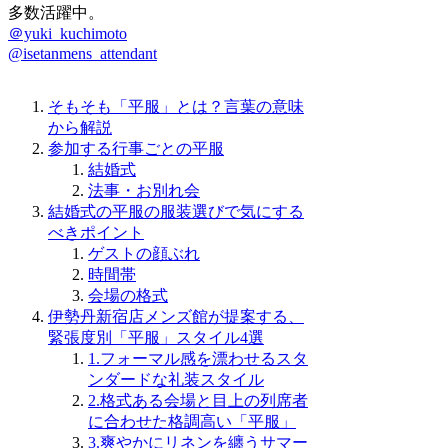
多数活躍中。
＠yuki_kuchimoto
@isetanmens_attendant
そもそも「平服」とは？言葉の意味
から解説
参加する行事ごとの平服
結婚式
法事・お別れ会
結婚式の平服の服装選びで気にする
べきポイント
ゲストの顔ぶれ
時間帯
会場の格式
伊勢丹新宿店メンズ館が提案する、
緊張度別「平服」スタイル4選
1.フォーマル感を漂わせるスタ
ンダードな礼装スタイル
2.格式ある会場と目上の列席者
に合わせた格調高い「平服」
3.爽やかにリネンを纏うサマー