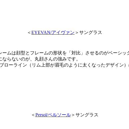
＜
EYEVAN/アイヴァン
＞サングラス
レームは顔型とフレームの形状を「対比」させるのがベーシッ
にならないのが、丸顔さんの強みです。
ーのブローライン（リム上部が眉毛のように太くなったデザイン
＜
Persol/ペルソール
＞サングラス