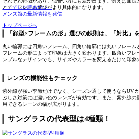
それぞれ特徴があり、似合い方にも差が出ます。例えば面長
ここでしか読めない、
とで、フレーム選びがより具体的になります。
メンズ館の最新情報を発信
トップページへ
「顔型×フレームの形」選びの鉄則は、「対比」
丸い輪郭には四角いフレーム、四角い輪郭には丸いフレーム
フレームの形によって印象は大きく変わります。四角いフレ
ンプルなデザインでも、サイズやカラーを変えるだけで印象
レンズの機能性もチェック
紫外線が強い季節だけでなく、シーズン通して使うならUV
ぶしさ対策には濃い色のレンズが有効です。また、紫外線の
用できるシーンの幅が広がります。
サングラスの代表型は4種類！