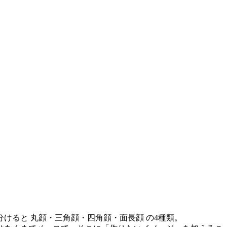
けると 丸顔・三角顔・四角顔・面長顔 の4種類。