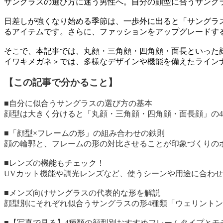
サングラスの選び方に迷う男性へ。自分の顔型に合うサング
日差しが強くなり始める季節は、一歩外に出ると「サングラ
るアイテムです。さらに、ファッションをアップグレードす
そこで、本記事では、丸顔・三角顔・四角顔・面長といった
イワキメガネ＞では、多様なデザインや機能を備えたライン
【この記事で分かること】
■自分に似合うサングラスの選び方の基本
顔型は大きく分けると「丸顔・三角顔・四角顔・面長顔」の
■「顔型×フレームの形」の組み合わせの鉄則
顔の輪郭と、フレームの形の対比させることが印象づくりの
■レンズの機能もチェック！
UVカット機能や調光レンズなど、使うシーンや用途に合わ
■メンズ向けサングラスの代表的な形を解説
顔型別にそれぞれ似合うサングラスの形4種類「ウェリント
■【写真で見る】4種類の顔型別おすすめフレームタイプとモ