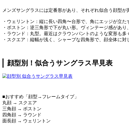
メンズサングラスには定番形があり、それぞれ似合う顔型が
・ウェリントン：縦に長い四角〜台形で、角にエッジが立た
・ボストン：逆三角形で下が丸い形。ヴィンテージ感があり
・ラウンド：丸型。最近はクラウンパントのような変形も多
・スクエア：縦幅が浅く、シャープな四角形で、顔全体に対
顔型別！似合うサングラス早見表
■おすすめ「顔型→フレームタイプ」
丸顔 → スクエア
三角顔 → ボストン
四角顔 → ラウンド
面長顔 → ウェリントン