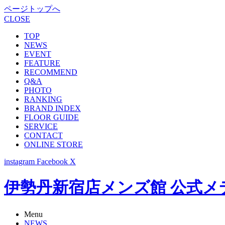
ページトップへ
CLOSE
TOP
NEWS
EVENT
FEATURE
RECOMMEND
Q&A
PHOTO
RANKING
BRAND INDEX
FLOOR GUIDE
SERVICE
CONTACT
ONLINE STORE
instagram
Facebook
X
伊勢丹新宿店メンズ館 公式メディア -
Menu
NEWS