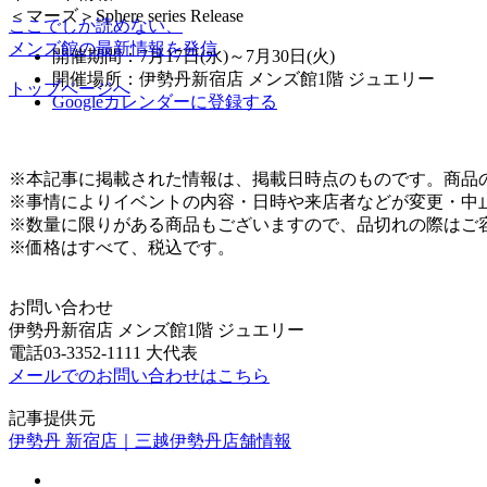
＜マーズ＞Sphere series Release
ここでしか読めない、
メンズ館の最新情報を発信
開催期間：7月17日(水)～7月30日(火)
開催場所：伊勢丹新宿店 メンズ館1階 ジュエリー
トップページへ
Googleカレンダーに登録する
※本記事に掲載された情報は、掲載日時点のものです。商品
※事情によりイベントの内容・日時や来店者などが変更・中
※数量に限りがある商品もございますので、品切れの際はご
※価格はすべて、税込です。
お問い合わせ
伊勢丹新宿店 メンズ館1階 ジュエリー
電話03-3352-1111 大代表
メールでのお問い合わせはこちら
記事提供元
伊勢丹 新宿店｜三越伊勢丹店舗情報