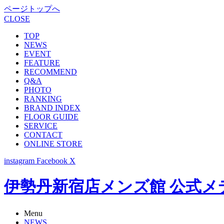
ページトップへ
CLOSE
TOP
NEWS
EVENT
FEATURE
RECOMMEND
Q&A
PHOTO
RANKING
BRAND INDEX
FLOOR GUIDE
SERVICE
CONTACT
ONLINE STORE
instagram
Facebook
X
伊勢丹新宿店メンズ館 公式メディア -
Menu
NEWS