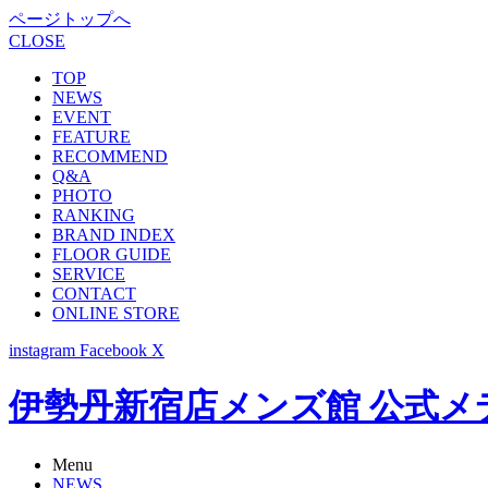
ページトップへ
CLOSE
TOP
NEWS
EVENT
FEATURE
RECOMMEND
Q&A
PHOTO
RANKING
BRAND INDEX
FLOOR GUIDE
SERVICE
CONTACT
ONLINE STORE
instagram
Facebook
X
伊勢丹新宿店メンズ館 公式メディア -
Menu
NEWS