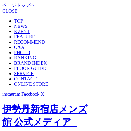
ページトップへ
CLOSE
TOP
NEWS
EVENT
FEATURE
RECOMMEND
Q&A
PHOTO
RANKING
BRAND INDEX
FLOOR GUIDE
SERVICE
CONTACT
ONLINE STORE
instagram
Facebook
X
伊勢丹新宿店メンズ
館 公式メディア -