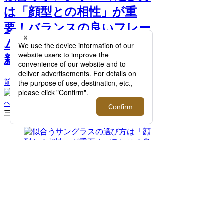
は「顔型との相性」が重
要！バランスの良いフレー
ムの見つけ方【2026年更
新】 >>
前へ
次
へ
三角顔に似合うのはボストンタイプ