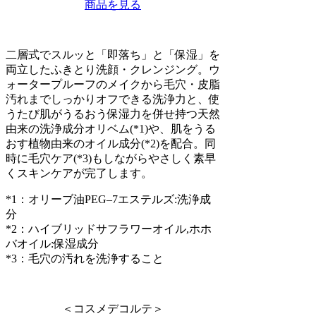
商品を見る
二層式でスルッと「即落ち」と「保湿」を
両立したふきとり洗顔・クレンジング。ウ
ォータープルーフのメイクから毛穴・皮脂
汚れまでしっかりオフできる洗浄力と、使
うたび肌がうるおう保湿力を併せ持つ天然
由来の洗浄成分オリベム(*1)や、肌をうる
おす植物由来のオイル成分(*2)を配合。同
時に毛穴ケア(*3)もしながらやさしく素早
くスキンケアが完了します。
*1：オリーブ油PEG–7エステルズ:洗浄成
分
*2：ハイブリッドサフラワーオイル,ホホ
バオイル:保湿成分
*3：毛穴の汚れを洗浄すること
＜コスメデコルテ＞