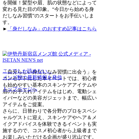
を開催！髪型や眉、肌の状態などによって
変わる見た目の印象。“今日から始める身
だしなみ習慣”のスタートをお手伝いしま
す。
►
「身だしなみ」のおすすめ記事はこちら
ここでしか読めない、
「自分らしい身だしなみ習慣に出会う」を
メンズ館の最新情報を発信
コンセプトにした本イベントでは、初心者
も始めやすい基本のスキンケアアイテムや
トップページへ
眉のお手入れアイテムをはじめ、電動シェ
イバーなどの美容ガジェットまで、幅広い
アイテムをご提案。
さらに、日替わりで各分野のプロをスペシ
ャルゲストに迎え、スキンケアやヘア＆メ
イクアドバイスを体験できるイベントも実
施するので、コスメ初心者から上級者まで
お楽しみいただける企画が盛り沢山です。