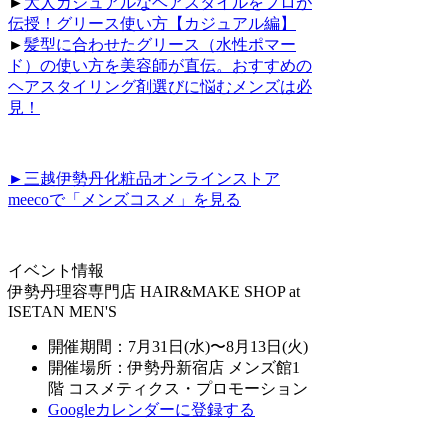
►
大人カジュアルなヘアスタイルをプロが
伝授！グリース使い方【カジュアル編】
►
髪型に合わせたグリース（水性ポマー
ド）の使い方を美容師が直伝。おすすめの
ヘアスタイリング剤選びに悩むメンズは必
見！
►三越伊勢丹化粧品オンラインストア
meecoで「メンズコスメ」を見る
イベント情報
伊勢丹理容専門店 HAIR&MAKE SHOP at
ISETAN MEN'S
開催期間：7月31日(水)〜8月13日(火)
開催場所：伊勢丹新宿店 メンズ館1
階 コスメティクス・プロモーション
Googleカレンダーに登録する