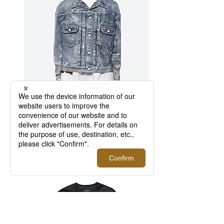
ジャケット 綿ナイロンツイル 転写プリン
ト ＮｅｗＭａ...
72,600円