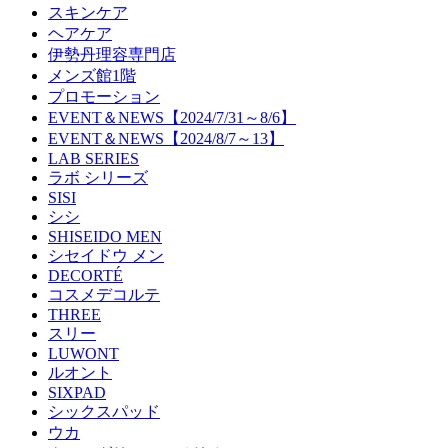
スキンケア
ヘアケア
伊勢丹理容専門店
メンズ館1階
プロモーション
EVENT＆NEWS【2024/7/31～8/6】
EVENT＆NEWS【2024/8/7～13】
LAB SERIES
ラボ シリーズ
SISI
シシ
SHISEIDO MEN
シセイドウ メン
DECORTÉ
コスメデコルテ
THREE
スリー
LUWONT
ルオント
SIXPAD
シックスパッド
ウカ