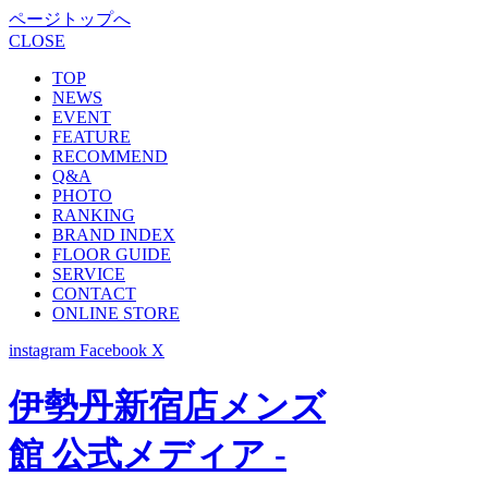
ページトップへ
CLOSE
TOP
NEWS
EVENT
FEATURE
RECOMMEND
Q&A
PHOTO
RANKING
BRAND INDEX
FLOOR GUIDE
SERVICE
CONTACT
ONLINE STORE
instagram
Facebook
X
伊勢丹新宿店メンズ
館 公式メディア -