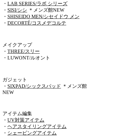
・
LAB SERIES/ラボ シリーズ
・
SISI/シシ
＊メンズ館NEW
・
SHISEIDO MEN/シセイドウ メン
・
DECORTÉ/コスメデコルテ
メイクアップ
・
THREE/スリー
・LUWONT/ルオント
ガジェット
・
SIXPAD/シックスパッド
＊メンズ館
NEW
アイテム編集
・
UV対策アイテム
・
ヘアスタイリングアイテム
・
シェービングアイテム