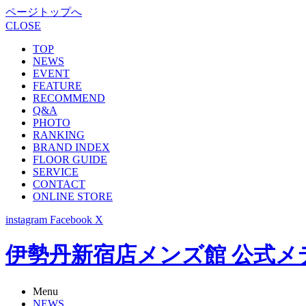
ページトップへ
CLOSE
TOP
NEWS
EVENT
FEATURE
RECOMMEND
Q&A
PHOTO
RANKING
BRAND INDEX
FLOOR GUIDE
SERVICE
CONTACT
ONLINE STORE
instagram
Facebook
X
伊勢丹新宿店メンズ館 公式メディア -
Menu
NEWS