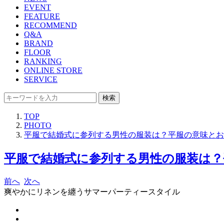
EVENT
FEATURE
RECOMMEND
Q&A
BRAND
FLOOR
RANKING
ONLINE STORE
SERVICE
検索
TOP
PHOTO
平服で結婚式に参列する男性の服装は？平服の意味とお
平服で結婚式に参列する男性の服装は？
前へ
次へ
爽やかにリネンを纏うサマーパーティースタイル