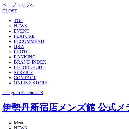
ページトップへ
CLOSE
TOP
NEWS
EVENT
FEATURE
RECOMMEND
Q&A
PHOTO
RANKING
BRAND INDEX
FLOOR GUIDE
SERVICE
CONTACT
ONLINE STORE
instagram
Facebook
X
伊勢丹新宿店メンズ館 公式メディア -
Menu
NEWS