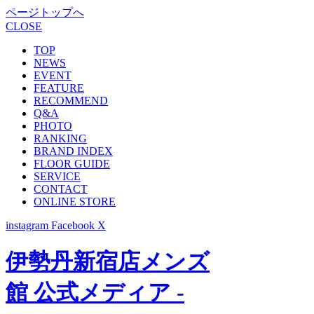
ページトップへ
CLOSE
TOP
NEWS
EVENT
FEATURE
RECOMMEND
Q&A
PHOTO
RANKING
BRAND INDEX
FLOOR GUIDE
SERVICE
CONTACT
ONLINE STORE
instagram
Facebook
X
伊勢丹新宿店メンズ
館 公式メディア -