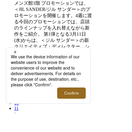
メンズ館1階 プロモーションでは、
＜JIL SANDER/ジル サンダー＞のプ
ロモーションを開催します。4週に渡
る今回のプロモーションでは、店頭
のラインナップを入れ替えながら新
作をご紹介。 第1弾となる3月11日
(水)からは、＜ジル サンダー＞の新
クリエイティブ・ディレクター、シ
モーネ・ベロッティが手掛けたミュ
ージックビデオ『WANDERLUST』
をテーマとしたカプセルコレクショ
ンや＜Oliver Peoples/
<
7
8
9
10
11
>
伊勢丹新宿店メンズ館