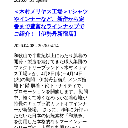
2026.04.01 update
＜木村メリヤス工場＞Tシャツ
やインナーなど、新作から定
番まで豊富なラインナップで
ご紹介！【伊勢丹新宿店】
2026.04.08 - 2026.04.14
和歌山で半世紀以上にわたり肌着の
開発・製造を続けてきた職人集団の
ファクトリーブランド＜木村メリヤ
ス工場＞が、4月8日(水)～4月14日
(火)の期間、伊勢丹新宿店 メンズ館
地下1階 肌着・靴下・ナイティで、
プロモーションを開催します。 期間
中、軽くて薄くなめらかな着心地が
特長のキュプラ混カットオフインナ
ーが新登場。 さらに、昨年ご好評い
ただいた日本の伝統素材「和紙糸」
を使用した本格的なサマーインナー
シリーズや、上質な丸胴Tシャツ、