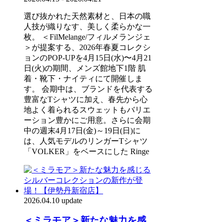
選び抜かれた天然素材と、日本の職
人技が織りなす、美しく柔らかな一
枚。 ＜FilMelange/フィルメランジェ
＞が提案する、2026年春夏コレクシ
ョンのPOP-UPを4⽉15⽇(⽔)〜4⽉21
⽇(⽕)の期間、メンズ館地下1階 肌
着・靴下・ナイティにて開催しま
す。 会期中は、ブランドを代表する
豊富なTシャツに加え、春先から心
地よく着られるスウェットもバリエ
ーション豊かにご用意。さらに会期
中の週末4月17日(金)～19日(日)に
は、人気モデルのリンガーTシャツ
「VOLKER」をベースにした Ringe
2026.04.10 update
＜ミラモア＞新たな魅力を感