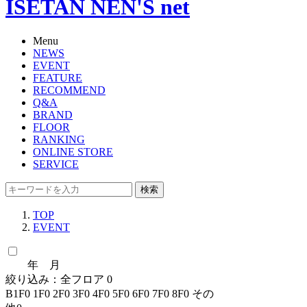
ISETAN NEN'S net
Menu
NEWS
EVENT
FEATURE
RECOMMEND
Q&A
BRAND
FLOOR
RANKING
ONLINE STORE
SERVICE
検索
TOP
EVENT
年 月
絞り込み：
全フロア
0
B1F
0
1F
0
2F
0
3F
0
4F
0
5F
0
6F
0
7F
0
8F
0
その