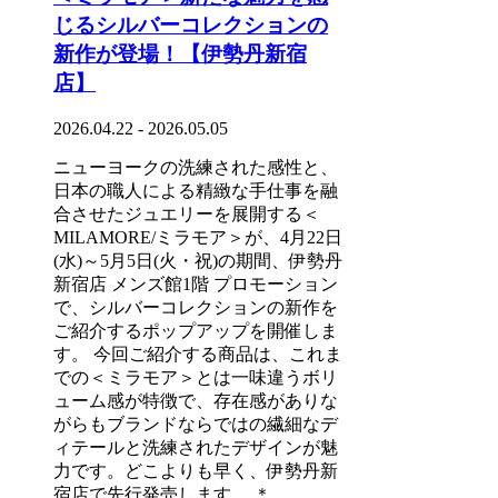
じるシルバーコレクションの
新作が登場！【伊勢丹新宿
店】
2026.04.22 - 2026.05.05
ニューヨークの洗練された感性と、
日本の職人による精緻な手仕事を融
合させたジュエリーを展開する＜
MILAMORE/ミラモア＞が、4月22日
(水)～5月5日(火・祝)の期間、伊勢丹
新宿店 メンズ館1階 プロモーション
で、シルバーコレクションの新作を
ご紹介するポップアップを開催しま
す。 今回ご紹介する商品は、これま
での＜ミラモア＞とは一味違うボリ
ューム感が特徴で、存在感がありな
がらもブランドならではの繊細なデ
ィテールと洗練されたデザインが魅
力です。どこよりも早く、伊勢丹新
宿店で先行発売します。 ＊