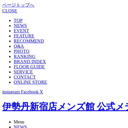
ページトップへ
CLOSE
TOP
NEWS
EVENT
FEATURE
RECOMMEND
Q&A
PHOTO
RANKING
BRAND INDEX
FLOOR GUIDE
SERVICE
CONTACT
ONLINE STORE
instagram
Facebook
X
伊勢丹新宿店メンズ館 公式メディア -
Menu
NEWS