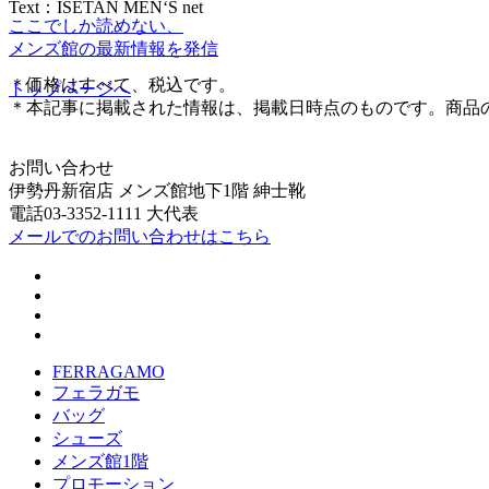
Text：ISETAN MEN‘S net
ここでしか読めない、
メンズ館の最新情報を発信
＊価格はすべて、税込です。
トップページへ
＊本記事に掲載された情報は、掲載日時点のものです。商品
お問い合わせ
伊勢丹新宿店 メンズ館地下1階 紳士靴
電話03-3352-1111 大代表
メールでのお問い合わせはこちら
FERRAGAMO
フェラガモ
バッグ
シューズ
メンズ館1階
プロモーション