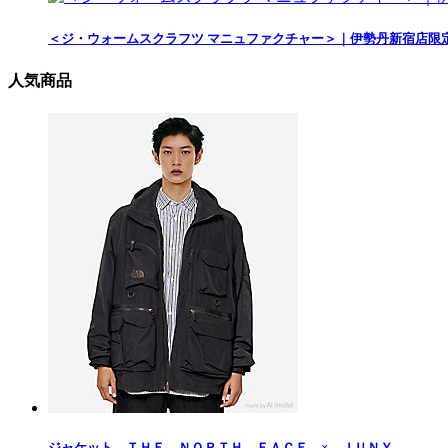
＜ジ・ウォームスクラフツ マニュファクチャー＞｜伊勢丹新宿店限
人気商品
ジャケット ＴＨＥ ＮＯＲＴＨ ＦＡＣＥ × ＪＵＮＹ...