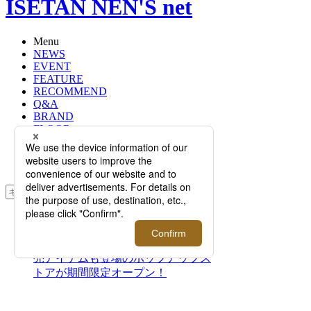
ISETAN NEN'S net
Menu
NEWS
EVENT
FEATURE
RECOMMEND
Q&A
BRAND
FLOOR
RANKING
ONLINE STORE
SERVICE
検索
TOP
PHOTO
＜フェラガモ＞伊勢丹新宿店先行販
売アイテムも登場のポップアップス
トアが期間限定オープン！
＜フェラガモ＞伊勢丹新宿