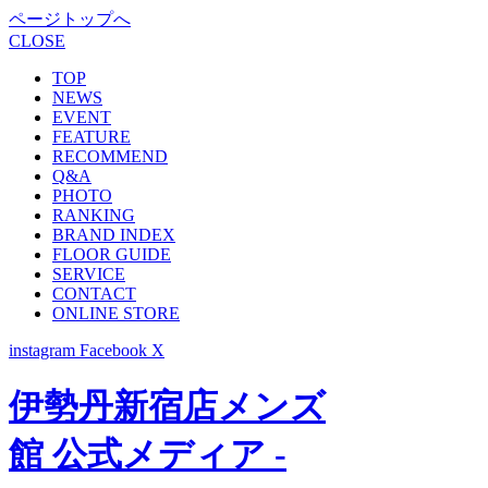
ページトップへ
CLOSE
TOP
NEWS
EVENT
FEATURE
RECOMMEND
Q&A
PHOTO
RANKING
BRAND INDEX
FLOOR GUIDE
SERVICE
CONTACT
ONLINE STORE
instagram
Facebook
X
伊勢丹新宿店メンズ
館 公式メディア -