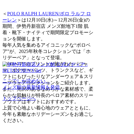
＜
POLO RALPH LAUREN/ポロ ラルフ ロ
ーレン
＞は12月10日(水)～12月26日(金)の
期間、伊勢丹新宿店 メンズ館地下1階 肌
着・靴下・ナイティで期間限定プロモーシ
ョンを開催します。
毎年人気を集めるアイコニックな“ポロベ
ア”が、2025年秋冬コレクションでは「ホ
リデーベア」となって登場。
“ポロベア”のプリントが施されたパジャ
マ、ボクサーパンツ、トランクスなど、ギ
フトにもぴったりなアンダーウェア＆スリ
ここでしか読めない、
ープウェアコレクションをご紹介します。
メンズ館の最新情報を発信
また、光沢のあるなめらかな素材感で、柔
らかな肌触りが特長のベロア素材のスリー
トップページへ
プウェアはギフトにおすすめです。
上質で心地よい着心地のウェアとともに、
今年も素敵なホリデーシーズンをお過ごし
ください。