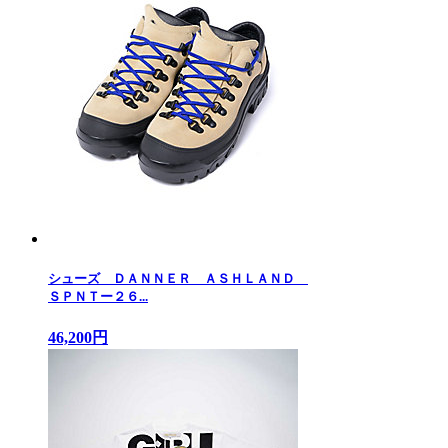
シューズ ＤＡＮＮＥＲ ＡＳＨＬＡＮＤ
ＳＰＮＴー２６...
46,200円