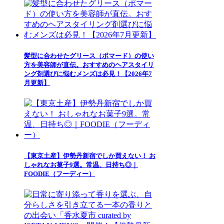
髪型に合わせたグリース（ポマード）の使い
方を美容師が直伝。おすすめのヘアスタイリ
ング剤選びに悩むメンズは必見！【2026年7
月更新】
【東京土産】伊勢丹新宿でしか買えない！ お
しゃれなお菓子9選。常温、日持ち◎｜
FOODIE（フーディー）