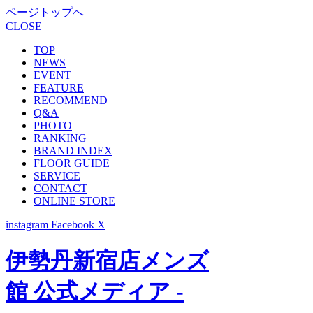
ページトップへ
CLOSE
TOP
NEWS
EVENT
FEATURE
RECOMMEND
Q&A
PHOTO
RANKING
BRAND INDEX
FLOOR GUIDE
SERVICE
CONTACT
ONLINE STORE
instagram
Facebook
X
伊勢丹新宿店メンズ
館 公式メディア -