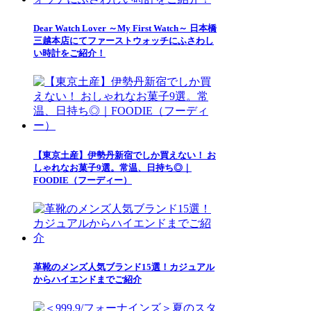
Dear Watch Lover ～My First Watch～ 日本橋
三越本店にてファーストウォッチにふさわし
い時計をご紹介！
【東京土産】伊勢丹新宿でしか買えない！ お
しゃれなお菓子9選。常温、日持ち◎｜
FOODIE（フーディー）
革靴のメンズ人気ブランド15選！カジュアル
からハイエンドまでご紹介