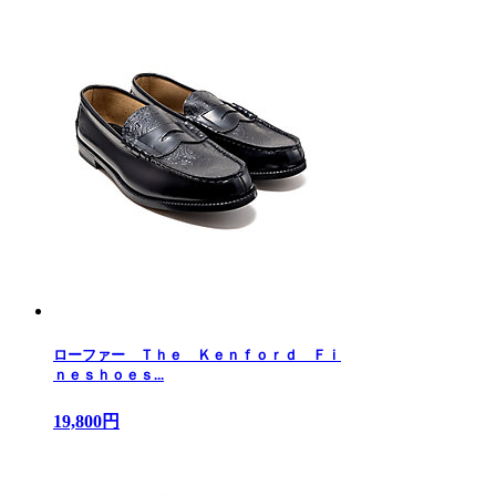
ローファー Ｔｈｅ Ｋｅｎｆｏｒｄ Ｆｉ
ｎｅｓｈｏｅｓ...
19,800円