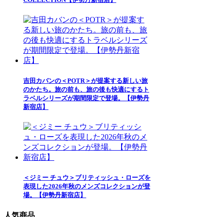
吉田カバンの＜POTR＞が提案する新しい旅
のかたち。旅の前も、旅の後も快適にするト
ラベルシリーズが期間限定で登場。【伊勢丹
新宿店】
＜ジミー チュウ＞ブリティッシュ・ローズを
表現した2026年秋のメンズコレクションが登
場。【伊勢丹新宿店】
人気商品