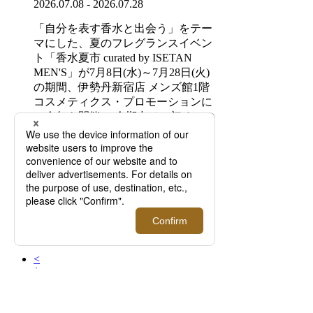
2026.07.08 - 2026.07.28
「自分を表す香水と出会う」をテー
マにした、夏のフレグランスイベン
ト「香水夏市 curated by ISETAN
MEN'S」が7月8日(水)～7月28日(火)
の期間、伊勢丹新宿店 メンズ館1階
コスメティクス・プロモーションに
て今年も開催。 会期中は、初めての
一本として手に取りたい定番のフレ
グランスメゾンから、個性を大切に
したい方に向けたクリエイターブラ
ンドまで幅広く展開します。 自分ら
しさを引き立てる一本の香りに出会
い、その日の装いや気分に寄り添っ
て香りを選ぶ——そんなフレグラン
スの楽しみ方
<
1
2
3
4