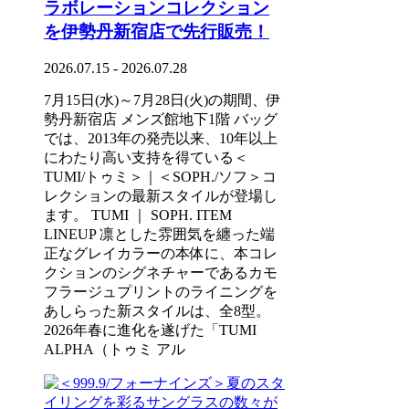
ラボレーションコレクション
を伊勢丹新宿店で先行販売！
2026.07.15 - 2026.07.28
7月15日(水)～7月28日(火)の期間、伊
勢丹新宿店 メンズ館地下1階 バッグ
では、2013年の発売以来、10年以上
にわたり高い支持を得ている＜
TUMI/トゥミ＞｜＜SOPH./ソフ＞コ
レクションの最新スタイルが登場し
ます。 TUMI ｜ SOPH. ITEM
LINEUP 凛とした雰囲気を纏った端
正なグレイカラーの本体に、本コレ
クションのシグネチャーであるカモ
フラージュプリントのライニングを
あしらった新スタイルは、全8型。
2026年春に進化を遂げた「TUMI
ALPHA（トゥミ アル