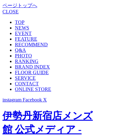
ページトップへ
CLOSE
TOP
NEWS
EVENT
FEATURE
RECOMMEND
Q&A
PHOTO
RANKING
BRAND INDEX
FLOOR GUIDE
SERVICE
CONTACT
ONLINE STORE
instagram
Facebook
X
伊勢丹新宿店メンズ
館 公式メディア -