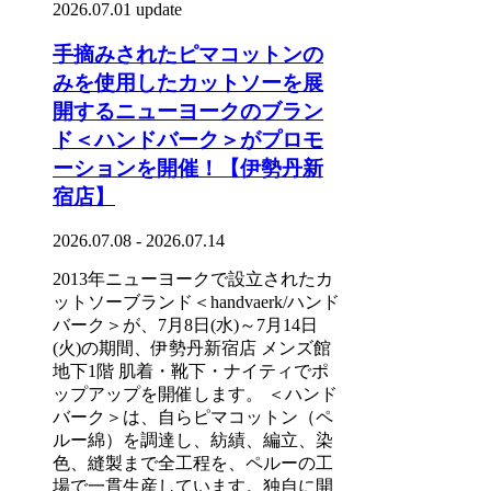
2026.07.01 update
手摘みされたピマコットンの
みを使用したカットソーを展
開するニューヨークのブラン
ド＜ハンドバーク＞がプロモ
ーションを開催！【伊勢丹新
宿店】
2026.07.08 - 2026.07.14
2013年ニューヨークで設立されたカ
ットソーブランド＜handvaerk/ハンド
バーク＞が、7月8日(水)～7月14日
(火)の期間、伊勢丹新宿店 メンズ館
地下1階 肌着・靴下・ナイティでポ
ップアップを開催します。 ＜ハンド
バーク＞は、自らピマコットン（ペ
ルー綿）を調達し、紡績、編立、染
色、縫製まで全工程を、ペルーの工
場で一貫生産しています。独自に開