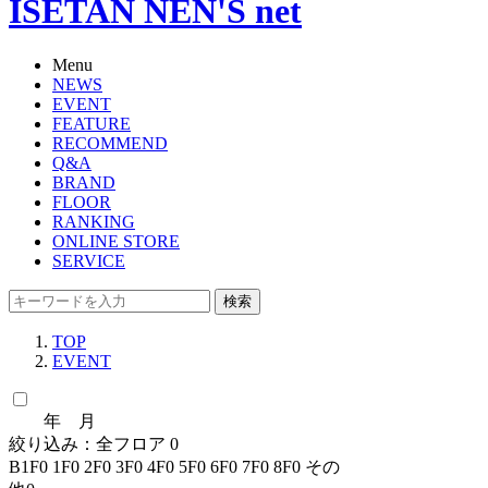
ISETAN NEN'S net
Menu
NEWS
EVENT
FEATURE
RECOMMEND
Q&A
BRAND
FLOOR
RANKING
ONLINE STORE
SERVICE
検索
TOP
EVENT
年 月
絞り込み：
全フロア
0
B1F
0
1F
0
2F
0
3F
0
4F
0
5F
0
6F
0
7F
0
8F
0
その