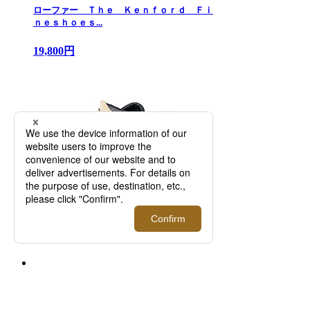
ローファー Ｔｈｅ Ｋｅｎｆｏｒｄ Ｆｉ
ｎｅｓｈｏｅｓ...
19,800円
シューズ ＤＡＮＮＥＲ ＡＳＨＬＡＮＤ
ＳＰＮＴー２６...