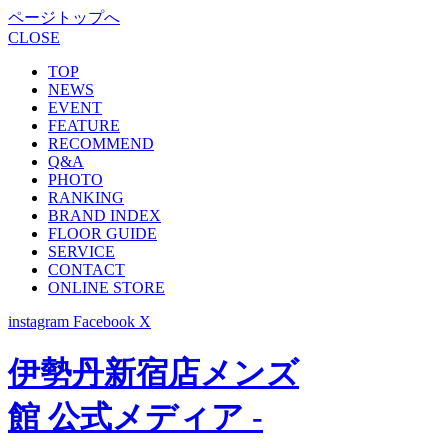
ページトップへ
CLOSE
TOP
NEWS
EVENT
FEATURE
RECOMMEND
Q&A
PHOTO
RANKING
BRAND INDEX
FLOOR GUIDE
SERVICE
CONTACT
ONLINE STORE
instagram
Facebook
X
伊勢丹新宿店メンズ
館 公式メディア -