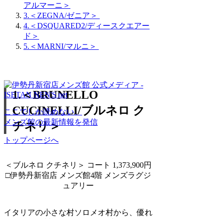
アルマーニ＞
3.＜ZEGNA/ゼニア＞
4.＜DSQUARED2/ディースクエアー
ド＞
5.＜MARNI/マルニ＞
1.＜BRUNELLO
CUCINELLI/ブルネロ ク
ここでしか読めない、
メンズ館の最新情報を発信
チネリ＞
トップページへ
＜ブルネロ クチネリ＞ コート 1,373,900円
□伊勢丹新宿店 メンズ館4階 メンズラグジ
ュアリー
イタリアの小さな村ソロメオ村から、優れ