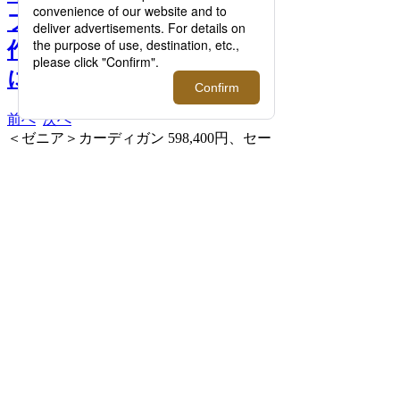
ブランドの2024年秋冬の新
作を伊勢丹新宿店メンズ館
にて一挙にご紹介！ >>
前へ
次へ
＜ゼニア＞カーディガン 598,400円、セー
ター 315,700円 □伊勢丹新宿店 メンズ館4
階 メンズラグジュアリー