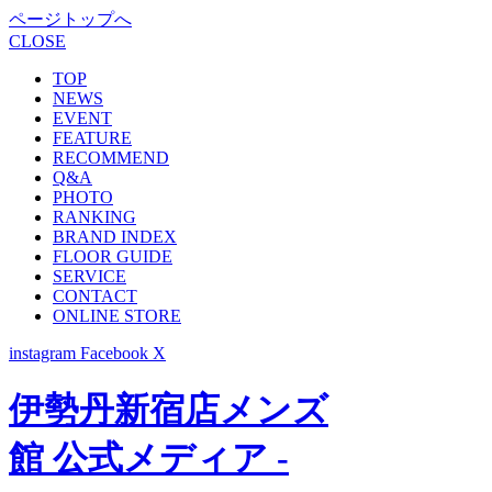
ページトップへ
CLOSE
TOP
NEWS
EVENT
FEATURE
RECOMMEND
Q&A
PHOTO
RANKING
BRAND INDEX
FLOOR GUIDE
SERVICE
CONTACT
ONLINE STORE
instagram
Facebook
X
伊勢丹新宿店メンズ
館 公式メディア -