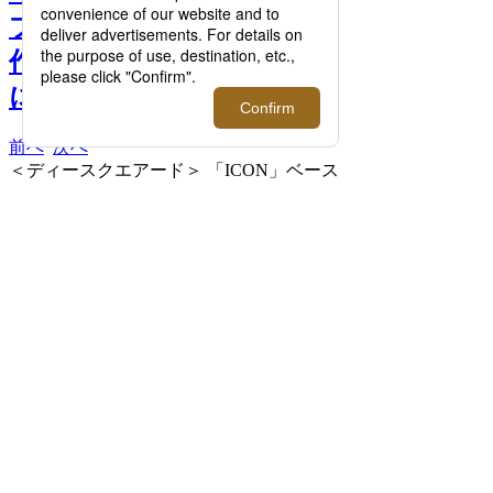
ブランドの2024年秋冬の新
作を伊勢丹新宿店メンズ館
にて一挙にご紹介！ >>
前へ
次へ
＜ディースクエアード＞ 「ICON」ベース
ボールキャップ 60,500円 □伊勢丹新宿店
メンズ館4階 メンズラグジュアリー