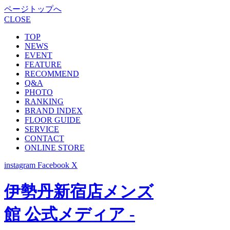
ページトップへ
CLOSE
TOP
NEWS
EVENT
FEATURE
RECOMMEND
Q&A
PHOTO
RANKING
BRAND INDEX
FLOOR GUIDE
SERVICE
CONTACT
ONLINE STORE
instagram
Facebook
X
伊勢丹新宿店メンズ
館 公式メディア -