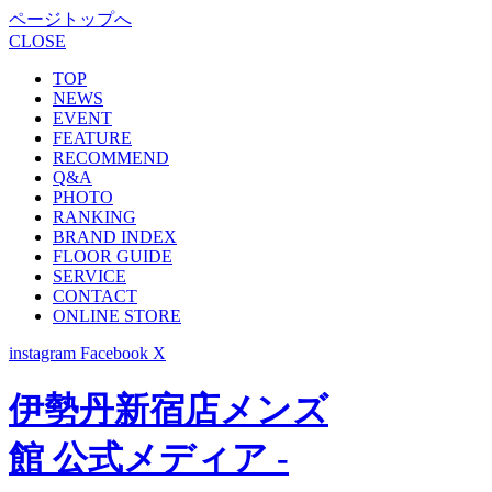
ページトップへ
CLOSE
TOP
NEWS
EVENT
FEATURE
RECOMMEND
Q&A
PHOTO
RANKING
BRAND INDEX
FLOOR GUIDE
SERVICE
CONTACT
ONLINE STORE
instagram
Facebook
X
伊勢丹新宿店メンズ
館 公式メディア -