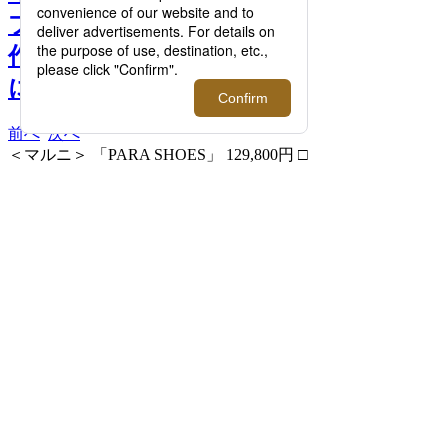
ブランドの2024年秋冬の新
作を伊勢丹新宿店メンズ館
にて一挙にご紹介！ >>
前へ
次へ
＜マルニ＞ 「PARA SHOES」 129,800円 □
伊勢丹新宿店 メンズ館3階 メンズデザイナ
ーズ