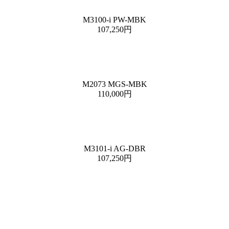
M3100-i PW-MBK
107,250円
M2073 MGS-MBK
110,000円
M3101-i AG-DBR
107,250円