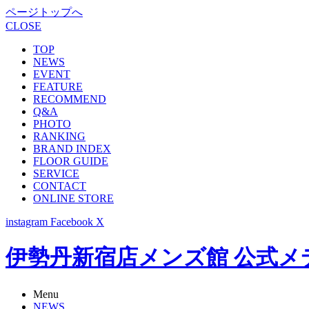
ページトップへ
CLOSE
TOP
NEWS
EVENT
FEATURE
RECOMMEND
Q&A
PHOTO
RANKING
BRAND INDEX
FLOOR GUIDE
SERVICE
CONTACT
ONLINE STORE
instagram
Facebook
X
伊勢丹新宿店メンズ館 公式メディア -
Menu
NEWS