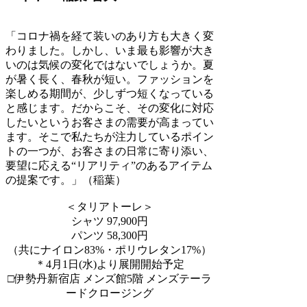
「コロナ禍を経て装いのあり方も大きく変
わりました。しかし、いま最も影響が大き
いのは気候の変化ではないでしょうか。夏
が暑く長く、春秋が短い。ファッションを
楽しめる期間が、少しずつ短くなっている
と感じます。だからこそ、その変化に対応
したいというお客さまの需要が高まってい
ます。そこで私たちが注力しているポイン
トの一つが、お客さまの日常に寄り添い、
要望に応える“リアリティ”のあるアイテム
の提案です。」（稲葉）
＜タリアトーレ＞
シャツ 97,900円
パンツ 58,300円
（共にナイロン83%・ポリウレタン17%）
＊4月1日(水)より展開開始予定
□伊勢丹新宿店 メンズ館5階 メンズテーラ
ードクロージング