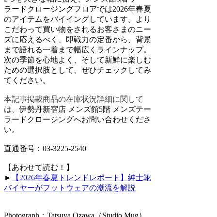
ラードクロージングフロアでは2026年春夏
のアイテムをバイイングしています。より
こだわって買い物をされるお客さまのニー
ズに応えるべく、即戦力の定番から、背景
まで語れる一着まで幅広くラインナップ。
次の季節を心地よく、そして新鮮に楽しむ
ための選択肢として、ぜひチェックしてみ
てください。
本記事掲載商品の在庫状況詳細に関して
は、
伊勢丹新宿店 メンズ館5階 メンズテー
ラードクロージングへお問い合わせくださ
い。
直通番号：03-3225-2540
【あわせて読む！】
►
【2026年春夏トレンドレポート】紳士靴
バイヤーがフットウェアの潮流を解説
Photograph：Tatsuya Ozawa（Studio Mug）