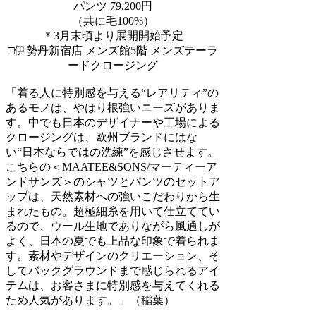
パンツ 79,200円
（共に毛100%）
＊3月末頃より展開開始予定
□伊勢丹新宿店 メンズ館5階 メンズテーラ
ードクロージング
「着る人に特別感を与える“レアリティ”の
あるモノは、やはり根強いニーズがありま
す。中でも日本のデザイナーや工場による
クロージングは、欧州ブランドにはな
い“日本ならではの洗練”を感じさせます。
こちらの＜MAATEE&SONS/マーティーア
ンドサンズ＞のシャツとパンツのセットア
ップは、天然素材への強いこだわりから生
まれたもの。超極細糸を用いて仕立ててい
るので、ウール生地でありながら風通しが
よく、日本の夏でも上品な印象で着られま
す。素材やデザインのクリエーション、そ
してバックグラウンドまで感じられるアイ
テムは、お客さまに特別感を与えてくれる
ため人気があります。」（稲葉）