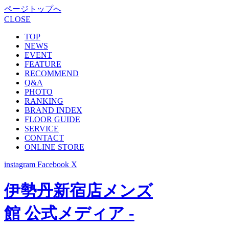
ページトップへ
CLOSE
TOP
NEWS
EVENT
FEATURE
RECOMMEND
Q&A
PHOTO
RANKING
BRAND INDEX
FLOOR GUIDE
SERVICE
CONTACT
ONLINE STORE
instagram
Facebook
X
伊勢丹新宿店メンズ
館 公式メディア -