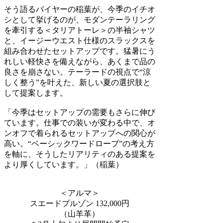
そう語るバイヤーの稲葉が、今季のイチオ
シとして挙げるのが、モダンテーラリング
を牽引する＜タリアトーレ＞の半袖シャツ
と、イージーウエスト仕様のスラックスを
組み合わせたセットアップです。猛暑にう
れしい軽快さを備えながら、あくまで品の
良さを崩さない。テーラードの視点で“涼
しく整う”を叶えた、新しい夏の選択肢と
して提案します。
「今季はセットアップの需要もさらに伸び
ています。仕事での装いが変わる中で、オ
ンオフで着られるセットアップへの関心が
高い。“ベーシックワードローブ”の考え方
を軸に、そうしたリアリティのある提案を
より厚くしています。」（稲葉）
＜アルマ＞
スエードブルゾン 132,000円
（山羊革）