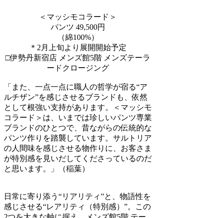
＜マッシモコラード＞
パンツ 49,500円
（綿100%）
＊2月上旬より展開開始予定
□伊勢丹新宿店 メンズ館5階 メンズテーラ
ードクロージング
「また、一点一点に職人の哲学が宿る“ア
ルチザン”を感じさせるブランドも、依然
として根強い支持があります。＜マッシモ
コラード＞は、いまでは珍しいパンツ専業
ブランドのひとつで、昔ながらの伝統的な
パンツ作りを踏襲しています。サルトリア
の人間味を感じさせる物作りに、お客さま
が特別感を見いだしてくださっているのだ
と思います。」（稲葉）
日常に寄り添う“リアリティ”と、物語性を
感じさせる“レアリティ（特別感）”。この
2つを大きな軸に据え、メンズ館5階 テー