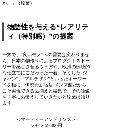
か。」（稲葉）
物語性を与える“レアリテ
ィ（特別感）”の提案
一方で、“良いモノ”への需要は変わりませ
ん。日本の物作りによるプロダクトストー
リーを感じさせるウェアや、欧州の伝統的
な仕立てにこだわった一着。そうした“ジ
ャパン”、“アルチザン”といったキーワー
ドを軸に、伊勢丹新宿店 メンズ館だから
こそ実現できる品揃えと編集で、その価値
を丁寧にお伝えしていきたいと稲葉は語り
ます。
＜マーティーアンドサンズ＞
シャツ 59,400円