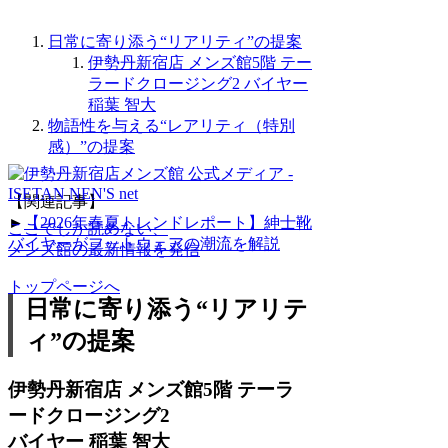
日常に寄り添う“リアリティ”の提案
伊勢丹新宿店 メンズ館5階 テー
ラードクロージング2 バイヤー
稲葉 智大
物語性を与える“レアリティ（特別
感）”の提案
【関連記事】
►
【2026年春夏トレンドレポート】紳士靴
ここでしか読めない、
バイヤーがフットウェアの潮流を解説
メンズ館の最新情報を発信
トップページへ
日常に寄り添う“リアリテ
ィ”の提案
伊勢丹新宿店 メンズ館5階 テーラ
ードクロージング2
バイヤー 稲葉 智大