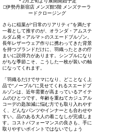
＊2月上旬より展開開始予定
□伊勢丹新宿店 メンズ館5階 メンズテーラ
ードクロージング
さらに稲葉が“日常のリアリティ”を満たす
一着として推すのが、オランダ・アムステ
ルダム発＜アルマ＞のスエードブルゾン。
長年レザーウェア作りに携わってきた背景
を持つブランドだけに、羽織ったときの佇
まいに説得力があります。シンプルになり
がちな季節こそ、こうした一枚が装いの軸
になってくれます。
「羽織るだけでサマになり、どことなく上
品で“ノーブル”に見せてくれるスエードブ
ルゾンは、近年需要が高まっているアイテ
ムのひとつです。年齢を重ねてカジュアル
コーデの匙加減に悩む方でも取り入れやす
く、どんなパンツやインナーとも合わせや
すい。品のある大人の着こなしが完成しま
す。コストパフォーマンスの良さも、手に
取りやすいポイントではないでしょう