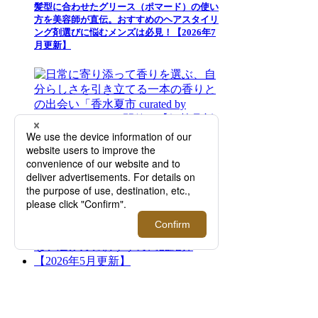
髪型に合わせたグリース（ポマード）の使い
方を美容師が直伝。おすすめのヘアスタイリ
ング剤選びに悩むメンズは必見！【2026年7
月更新】
日常に寄り添って香りを選ぶ、自分らしさを
引き立てる一本の香りとの出会い「香水夏市
curated by ISETAN MEN'S」開催！【伊勢丹
新宿店】
メンズ「日傘」徹底解説！失敗しない選び方
とおすすめ商品紹介【2026年5月更新】