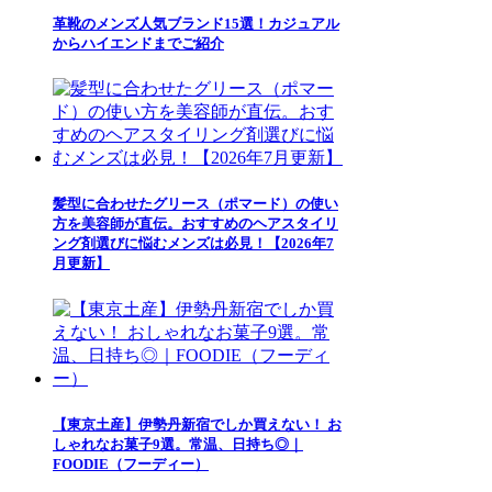
革靴のメンズ人気ブランド15選！カジュアル
からハイエンドまでご紹介
髪型に合わせたグリース（ポマード）の使い
方を美容師が直伝。おすすめのヘアスタイリ
ング剤選びに悩むメンズは必見！【2026年7
月更新】
【東京土産】伊勢丹新宿でしか買えない！ お
しゃれなお菓子9選。常温、日持ち◎｜
FOODIE（フーディー）