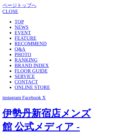
ページトップへ
CLOSE
TOP
NEWS
EVENT
FEATURE
RECOMMEND
Q&A
PHOTO
RANKING
BRAND INDEX
FLOOR GUIDE
SERVICE
CONTACT
ONLINE STORE
instagram
Facebook
X
伊勢丹新宿店メンズ
館 公式メディア -