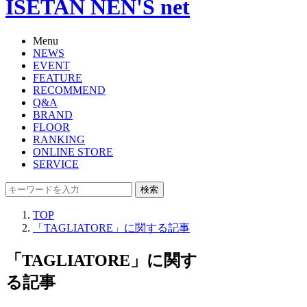
ISETAN NEN'S net
Menu
NEWS
EVENT
FEATURE
RECOMMEND
Q&A
BRAND
FLOOR
RANKING
ONLINE STORE
SERVICE
検索
TOP
「TAGLIATORE」に関する記事
「TAGLIATORE」に関す
る記事