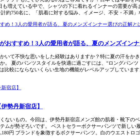
日も増えている中で、シャツの下に着れるインナーの需要が高
）のフォロワー合計約750名に、「肌着に対する悩み、イメージ、不安
おすすめ！3人の愛用者が語る、夏のメンズインナー
かいて不快な思いをした経験はありますか？特に夏の汗をかき
か。 夏のパンツスタイルを快適に過ごすには、“ロングパンツ
とは比較にならないくらい生地の機能がレベルアップしていま
【伊勢丹新宿店】
くないもの。今回は、伊勢丹新宿店メンズ館の肌着・靴下のベ
ムが勢ぞろいです。 ベストセラーボクサーパンツで新しい履き
23S100 4,180円 ブランドを象徴するボクサーパンツ。白のウエス