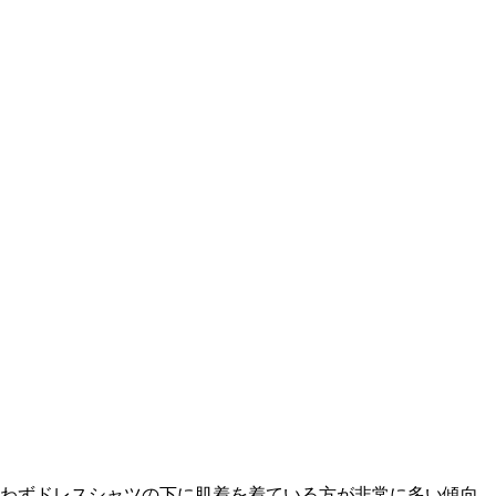
わずドレスシャツの下に肌着を着ている方が非常に多い傾向