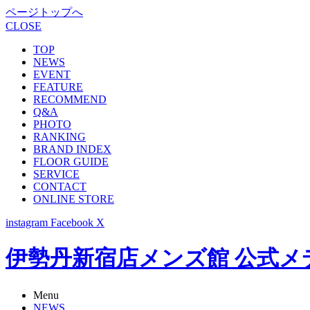
ページトップへ
CLOSE
TOP
NEWS
EVENT
FEATURE
RECOMMEND
Q&A
PHOTO
RANKING
BRAND INDEX
FLOOR GUIDE
SERVICE
CONTACT
ONLINE STORE
instagram
Facebook
X
伊勢丹新宿店メンズ館 公式メディア -
Menu
NEWS