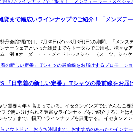
ら雑貨まで幅広いラインナップでご紹介！「メンズテ
丹会館2階では、7月30日(水)～8月3日(日)の期間、「メ
ンナーウェアといった雑貨までをトータルでご用意。様々なア
テム一例 ■オーダー・・・メイドトゥメジャー（スーツ、ジャ
ETAN MEN’S 「日常着の新しい定番」 Tシャツの最前
需要も年々高まっている。イセタンメンズではそんなご要望にお応
オフで使い分けられる豊富なラインナップをご紹介することは
シャツ」まで、幅広いラインナップを展開する。 イセタンメン