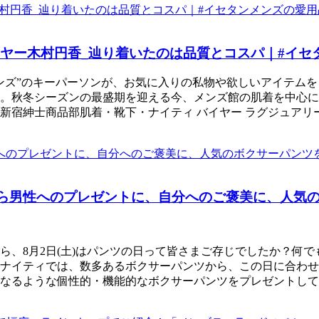
イヤー木村円香_辿り着いたのは品質とコスパ｜#イセ
ズ”のキーパーソンが、お気に入りの私物や欲しいアイテムをご
。秋冬シーズンの最盛期を迎える今、メンズ館の肌着を中心に
か）新宿紳士商品部肌着・靴下・ナイティ バイヤー ラグジュア
性から男性へのプレゼントに、自分へのご褒美に、人
ら、8月2日(土)はパンツの日って皆さまご存じでしたか？何
下・ナイティでは、数多あるボクサーパンツから、この日に合わ
なるような個性的・機能的なボクサーパンツをプレゼントして