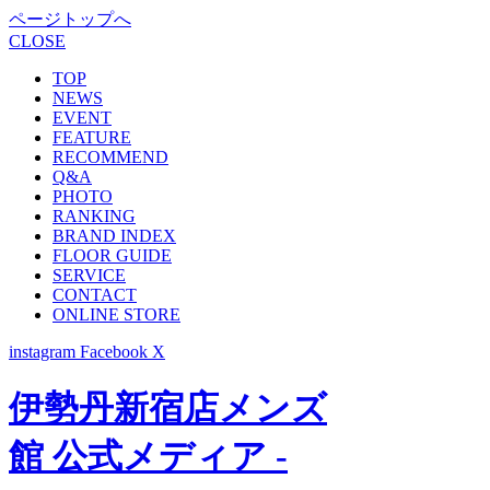
ページトップへ
CLOSE
TOP
NEWS
EVENT
FEATURE
RECOMMEND
Q&A
PHOTO
RANKING
BRAND INDEX
FLOOR GUIDE
SERVICE
CONTACT
ONLINE STORE
instagram
Facebook
X
伊勢丹新宿店メンズ
館 公式メディア -