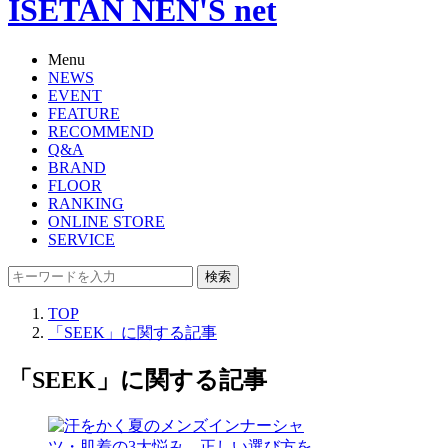
ISETAN NEN'S net
Menu
NEWS
EVENT
FEATURE
RECOMMEND
Q&A
BRAND
FLOOR
RANKING
ONLINE STORE
SERVICE
検索
TOP
「SEEK」に関する記事
「SEEK」に関する記事