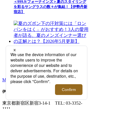
＜999.9/フォーナインズ＞夏のスタイリング
を彩るサングラスの数々が集結！【伊勢丹新
宿店】
夏のズボン下の汗対策には「ロンパンをは
く」がおすすめ！3人の愛用者が語る、夏の
メンズインナー選びの正解とは？【2026年5
月更新】
MORE RANKING
伊勢丹新宿店メンズ館
東京都新宿区新宿3-14-1
TEL: 03-3352-
1111
営業時間：午前10時～午後8時
MAP/ACCESS