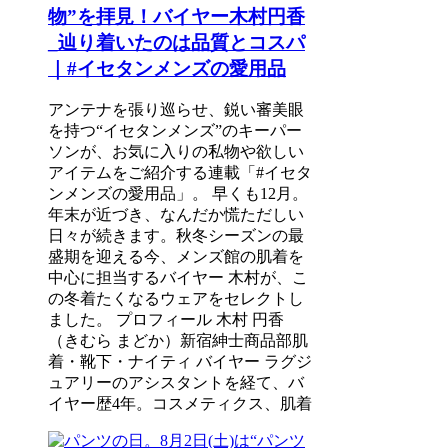
物”を拝見！バイヤー木村円香
_辿り着いたのは品質とコスパ
｜#イセタンメンズの愛用品
アンテナを張り巡らせ、鋭い審美眼
を持つ“イセタンメンズ”のキーパー
ソンが、お気に入りの私物や欲しい
アイテムをご紹介する連載「#イセタ
ンメンズの愛用品」。 早くも12月。
年末が近づき、なんだか慌ただしい
日々が続きます。秋冬シーズンの最
盛期を迎える今、メンズ館の肌着を
中心に担当するバイヤー 木村が、こ
の冬着たくなるウェアをセレクトし
ました。 プロフィール 木村 円香
（きむら まどか）新宿紳士商品部肌
着・靴下・ナイティ バイヤー ラグジ
ュアリーのアシスタントを経て、バ
イヤー歴4年。コスメティクス、肌着