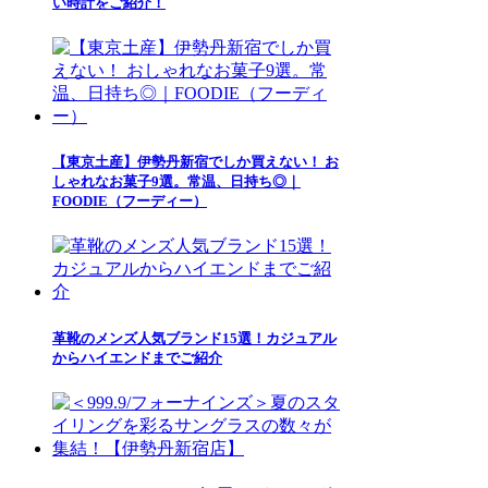
い時計をご紹介！
【東京土産】伊勢丹新宿でしか買えない！ お
しゃれなお菓子9選。常温、日持ち◎｜
FOODIE（フーディー）
革靴のメンズ人気ブランド15選！カジュアル
からハイエンドまでご紹介