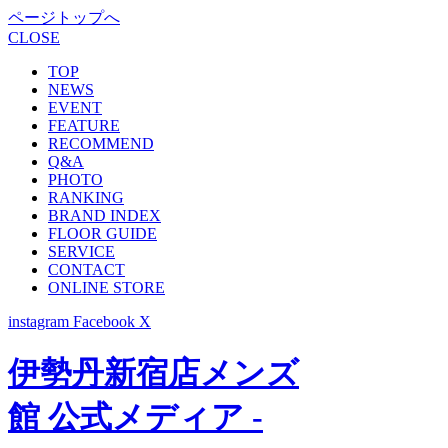
ページトップへ
CLOSE
TOP
NEWS
EVENT
FEATURE
RECOMMEND
Q&A
PHOTO
RANKING
BRAND INDEX
FLOOR GUIDE
SERVICE
CONTACT
ONLINE STORE
instagram
Facebook
X
伊勢丹新宿店メンズ
館 公式メディア -