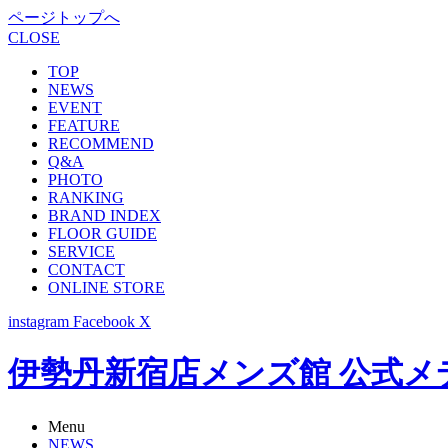
ページトップへ
CLOSE
TOP
NEWS
EVENT
FEATURE
RECOMMEND
Q&A
PHOTO
RANKING
BRAND INDEX
FLOOR GUIDE
SERVICE
CONTACT
ONLINE STORE
instagram
Facebook
X
伊勢丹新宿店メンズ館 公式メディア -
Menu
NEWS