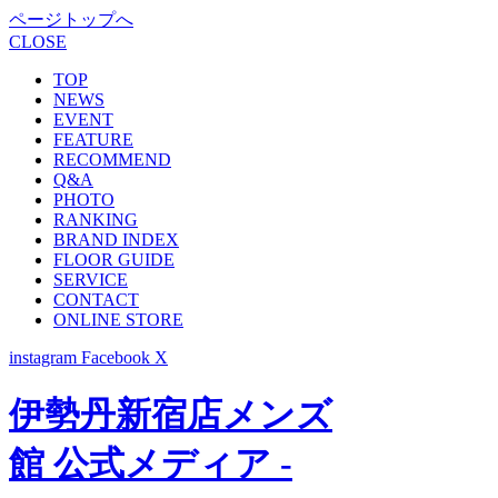
ページトップへ
CLOSE
TOP
NEWS
EVENT
FEATURE
RECOMMEND
Q&A
PHOTO
RANKING
BRAND INDEX
FLOOR GUIDE
SERVICE
CONTACT
ONLINE STORE
instagram
Facebook
X
伊勢丹新宿店メンズ
館 公式メディア -