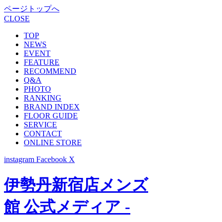
ページトップへ
CLOSE
TOP
NEWS
EVENT
FEATURE
RECOMMEND
Q&A
PHOTO
RANKING
BRAND INDEX
FLOOR GUIDE
SERVICE
CONTACT
ONLINE STORE
instagram
Facebook
X
伊勢丹新宿店メンズ
館 公式メディア -