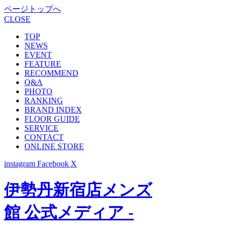
ページトップへ
CLOSE
TOP
NEWS
EVENT
FEATURE
RECOMMEND
Q&A
PHOTO
RANKING
BRAND INDEX
FLOOR GUIDE
SERVICE
CONTACT
ONLINE STORE
instagram
Facebook
X
伊勢丹新宿店メンズ
館 公式メディア -