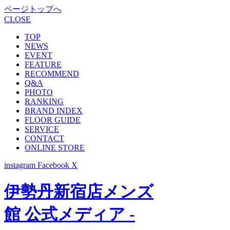
ページトップへ
CLOSE
TOP
NEWS
EVENT
FEATURE
RECOMMEND
Q&A
PHOTO
RANKING
BRAND INDEX
FLOOR GUIDE
SERVICE
CONTACT
ONLINE STORE
instagram
Facebook
X
伊勢丹新宿店メンズ
館 公式メディア -