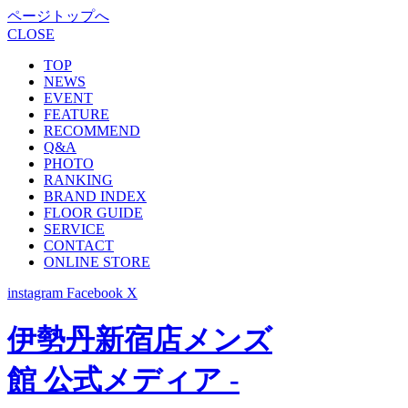
ページトップへ
CLOSE
TOP
NEWS
EVENT
FEATURE
RECOMMEND
Q&A
PHOTO
RANKING
BRAND INDEX
FLOOR GUIDE
SERVICE
CONTACT
ONLINE STORE
instagram
Facebook
X
伊勢丹新宿店メンズ
館 公式メディア -