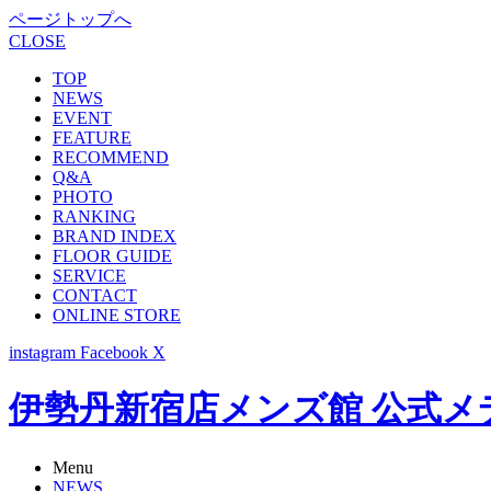
ページトップへ
CLOSE
TOP
NEWS
EVENT
FEATURE
RECOMMEND
Q&A
PHOTO
RANKING
BRAND INDEX
FLOOR GUIDE
SERVICE
CONTACT
ONLINE STORE
instagram
Facebook
X
伊勢丹新宿店メンズ館 公式メディア -
Menu
NEWS