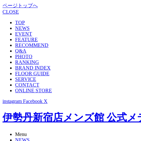
ページトップへ
CLOSE
TOP
NEWS
EVENT
FEATURE
RECOMMEND
Q&A
PHOTO
RANKING
BRAND INDEX
FLOOR GUIDE
SERVICE
CONTACT
ONLINE STORE
instagram
Facebook
X
伊勢丹新宿店メンズ館 公式メディア -
Menu
NEWS