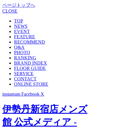
ページトップへ
CLOSE
TOP
NEWS
EVENT
FEATURE
RECOMMEND
Q&A
PHOTO
RANKING
BRAND INDEX
FLOOR GUIDE
SERVICE
CONTACT
ONLINE STORE
instagram
Facebook
X
伊勢丹新宿店メンズ
館 公式メディア -