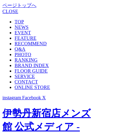
ページトップへ
CLOSE
TOP
NEWS
EVENT
FEATURE
RECOMMEND
Q&A
PHOTO
RANKING
BRAND INDEX
FLOOR GUIDE
SERVICE
CONTACT
ONLINE STORE
instagram
Facebook
X
伊勢丹新宿店メンズ
館 公式メディア -