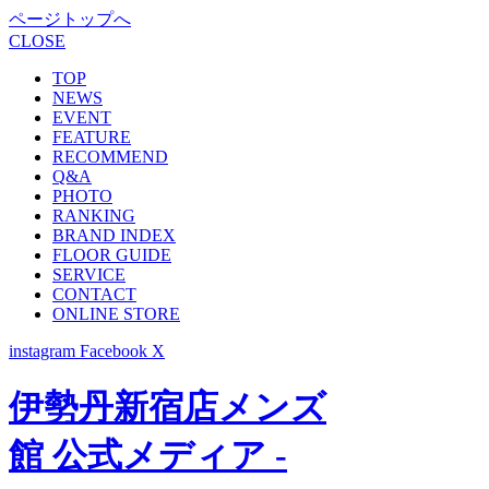
ページトップへ
CLOSE
TOP
NEWS
EVENT
FEATURE
RECOMMEND
Q&A
PHOTO
RANKING
BRAND INDEX
FLOOR GUIDE
SERVICE
CONTACT
ONLINE STORE
instagram
Facebook
X
伊勢丹新宿店メンズ
館 公式メディア -