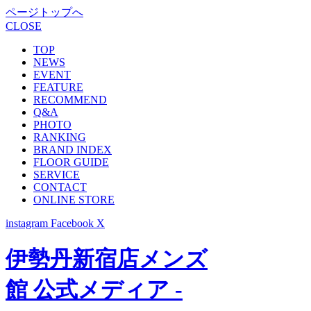
ページトップへ
CLOSE
TOP
NEWS
EVENT
FEATURE
RECOMMEND
Q&A
PHOTO
RANKING
BRAND INDEX
FLOOR GUIDE
SERVICE
CONTACT
ONLINE STORE
instagram
Facebook
X
伊勢丹新宿店メンズ
館 公式メディア -